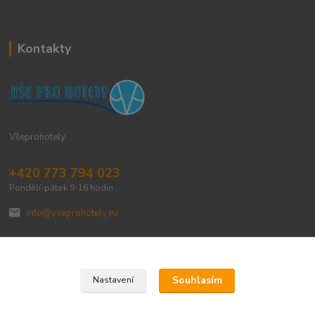
Kontakty
Všeprohotely
+420 773 794 023
Pondělí-pátek 9-16 hodin
info@vseprohotely.eu
Souhlasím
Nastavení
Upravit sběr cookies.