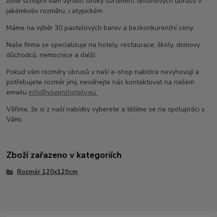
Jsme schopni vám vyrobit široký sortiment teflonových ubrusů v
jakémkoliv rozměru, i atypickém
Máme na výběr 30 pastelových barev a bezkonkurenční ceny.
Naše firma se specializuje na hotely, restaurace, školy, domovy
důchodců, nemocnice a další.
Pokud vám rozměry ubrusů v naší e-shop nabídce nevyhovují a
potřebujete rozměr jiný, neváhejte nás kontaktovat na našem
emailu
info@vseprohotely.eu
Věříme, že si z naší nabídky vyberete a těšíme se na spolupráci s
Vámi.
Zboží zařazeno v kategoriích
Rozměr 120x120cm