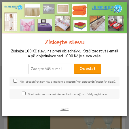
CHCETE NAKOUPIT VĚTŠÍ MNOŽSTVÍ NAŠICH PRODUKTŮ ZA LEPŠÍ
CENU? Klikněte ZDE
0
ks
+420 773 794 023
CZK
za
0 Kč
Pondělí-pátek 9-16 hodin
Menu
Získejte slevu
Získejte 100 Kč slevu na první objednávku. Stačí zadat váš email
a při objednávce nad 1000 Kč je sleva vaše.
Hledat
Odeslat
Úvod
UBRUSY
Teflonové ubrusy jednobarevné s vodoodpudivou úpravou
Rozměr 120x120cm
Teflonový ubrus 120x120cm - šedý 101
Přeji si odebírat novinky e-mailem dle
podmínek zpracování osobních údajů
.
Teflonový ubrus 120x120cm -
Souhlasím se
zpracováním osobních údajů
pro účely registrace.
šedý 101
Zavřít