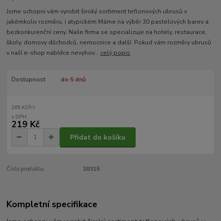
Jsme schopni vám vyrobit široký sortiment teflonových ubrusů v
jakémkoliv rozměru, i atypickém Máme na výběr 30 pastelových barev a
bezkonkurenční ceny. Naše firma se specializuje na hotely, restaurace,
školy, domovy důchodců, nemocnice a další. Pokud vám rozměry ubrusů
v naší e-shop nabídce nevyhov...
celý popis
Dostupnost
do 5 dnů
/
ks
265 Kč
219 Kč
Přidat do košíku
Číslo produktu:
20315
Kompletní specifikace