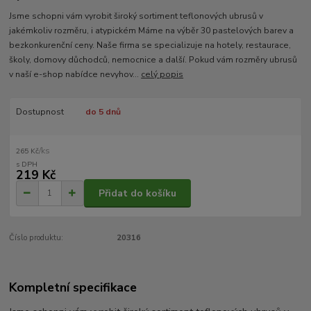
Jsme schopni vám vyrobit široký sortiment teflonových ubrusů v
jakémkoliv rozměru, i atypickém Máme na výběr 30 pastelových barev a
bezkonkurenční ceny. Naše firma se specializuje na hotely, restaurace,
školy, domovy důchodců, nemocnice a další. Pokud vám rozměry ubrusů
v naší e-shop nabídce nevyhov...
celý popis
Dostupnost
do 5 dnů
/
ks
265 Kč
219 Kč
Přidat do košíku
Číslo produktu:
20316
Kompletní specifikace