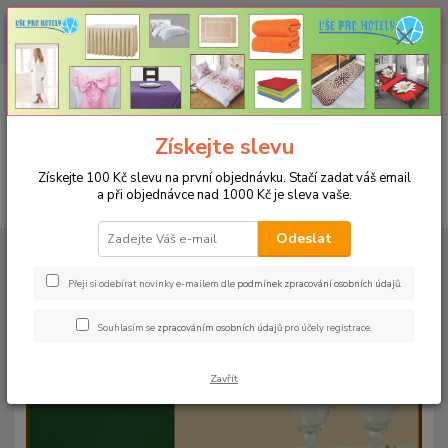
CHCETE NAKOUPIT VĚTŠÍ MNOŽSTVÍ NAŠICH PRODUKTŮ ZA LEPŠÍ
CENU? Klikněte ZDE
0
ks
+420 773 794 023
CZK
za
0 Kč
Pondělí-pátek 9-16 hodin
Menu
Získejte slevu
Získejte 100 Kč slevu na první objednávku. Stačí zadat váš email
a při objednávce nad 1000 Kč je sleva vaše.
Hledat
Odeslat
Úvod
UBRUSY
Teflonové ubrusy jednobarevné s vodoodpudivou úpravou
Rozměr 120x160cm
Teflonový ubrus 120x160cm - šedý 101
Přeji si odebírat novinky e-mailem dle
podmínek zpracování osobních údajů
.
Teflonový ubrus 120x160cm -
Souhlasím se
zpracováním osobních údajů
pro účely registrace.
šedý 101
Zavřít