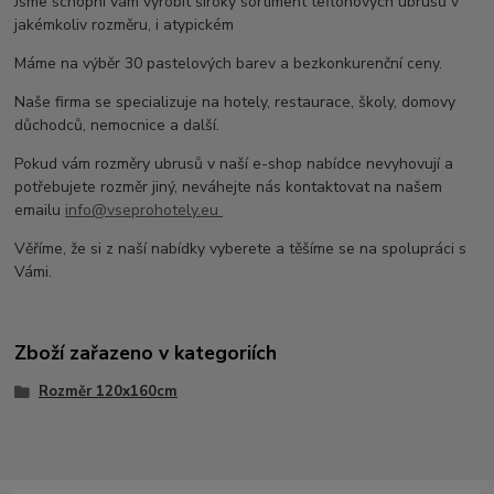
Jsme schopni vám vyrobit široký sortiment teflonových ubrusů v
jakémkoliv rozměru, i atypickém
Máme na výběr 30 pastelových barev a bezkonkurenční ceny.
Naše firma se specializuje na hotely, restaurace, školy, domovy
důchodců, nemocnice a další.
Pokud vám rozměry ubrusů v naší e-shop nabídce nevyhovují a
potřebujete rozměr jiný, neváhejte nás kontaktovat na našem
emailu
info@vseprohotely.eu
Věříme, že si z naší nabídky vyberete a těšíme se na spolupráci s
Vámi.
Zboží zařazeno v kategoriích
Rozměr 120x160cm