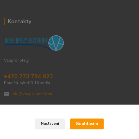
Kontakty
Všeprohotely
+420 773 794 023
Pondělí-pátek 9-16 hodin
info@vseprohotely.eu
Souhlasím
Nastavení
Upravit sběr cookies.