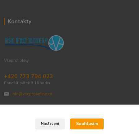
Kontakty
Všeprohotely
+420 773 794 023
Pondělí-pátek 9-16 hodin
info@vseprohotely.eu
Souhlasím
Nastavení
Upravit sběr cookies.