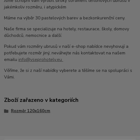
Jsme schopni vám vyrobit široký sortiment teflonových ubrusů v
jakémkoliv rozměru, i atypickém
Máme na výběr 30 pastelových barev a bezkonkurenční ceny.
Naše firma se specializuje na hotely, restaurace, školy, domovy
důchodců, nemocnice a další.
Pokud vám rozměry ubrusů v naší e-shop nabídce nevyhovují a
potřebujete rozměr jiný, neváhejte nás kontaktovat na našem
emailu
info@vseprohotely.eu
Věříme, že si z naší nabídky vyberete a těšíme se na spolupráci s
Vámi.
Zboží zařazeno v kategoriích
Rozměr 120x160cm