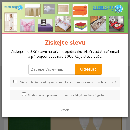
CHCETE NAKOUPIT VĚTŠÍ MNOŽSTVÍ NAŠICH PRODUKTŮ ZA LEPŠÍ
CENU? Klikněte ZDE
0
ks
+420 773 794 023
CZK
za
0 Kč
Pondělí-pátek 9-16 hodin
Menu
Získejte slevu
Získejte 100 Kč slevu na první objednávku. Stačí zadat váš email
a při objednávce nad 1000 Kč je sleva vaše.
Hledat
Odeslat
Úvod
UBRUSY
Teflonové ubrusy jednobarevné s vodoodpudivou úpravou
Rozměr 120x160cm
Teflonový ubrus 120x160cm - terrakota 91
Přeji si odebírat novinky e-mailem dle
podmínek zpracování osobních údajů
.
Teflonový ubrus 120x160cm -
Souhlasím se
zpracováním osobních údajů
pro účely registrace.
terrakota 91
Zavřít