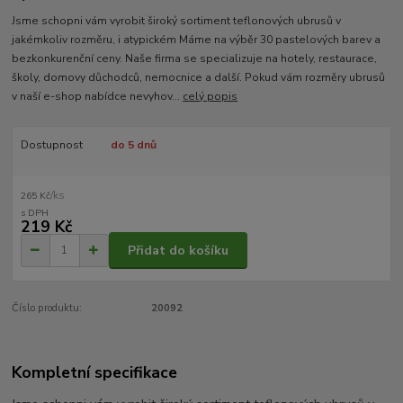
Jsme schopni vám vyrobit široký sortiment teflonových ubrusů v
jakémkoliv rozměru, i atypickém Máme na výběr 30 pastelových barev a
bezkonkurenční ceny. Naše firma se specializuje na hotely, restaurace,
školy, domovy důchodců, nemocnice a další. Pokud vám rozměry ubrusů
v naší e-shop nabídce nevyhov...
celý popis
Dostupnost
do 5 dnů
/
ks
265 Kč
219 Kč
Přidat do košíku
Číslo produktu:
20092
Kompletní specifikace