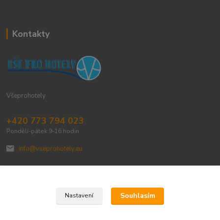
Kontakty
Všeprohotely
+420 773 794 023
Pondělí-pátek 9-16 hodin
info@vseprohotely.eu
Souhlasím
Nastavení
Upravit sběr cookies.