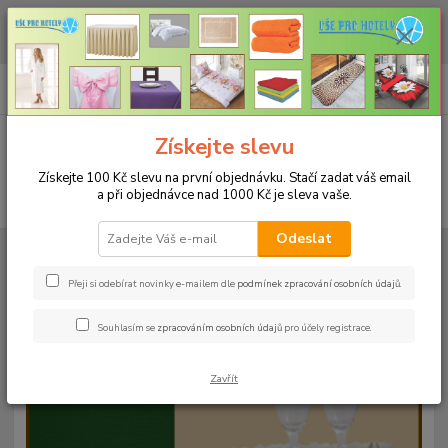
CHCETE NAKOUPIT VĚTŠÍ MNOŽSTVÍ NAŠICH PRODUKTŮ ZA LEPŠÍ
CENU? Klikněte ZDE
0
ks
+420 773 794 023
CZK
za
0 Kč
Pondělí-pátek 9-16 hodin
Menu
Získejte slevu
Získejte 100 Kč slevu na první objednávku. Stačí zadat váš email
a při objednávce nad 1000 Kč je sleva vaše.
Hledat
Odeslat
Úvod
UBRUSY
Teflonové ubrusy jednobarevné s vodoodpudivou úpravou
Rozměr 120x220cm
Teflonový ubrus 120x220cm - červený 26
Přeji si odebírat novinky e-mailem dle
podmínek zpracování osobních údajů
.
Teflonový ubrus 120x220cm -
Souhlasím se
zpracováním osobních údajů
pro účely registrace.
červený 26
Zavřít