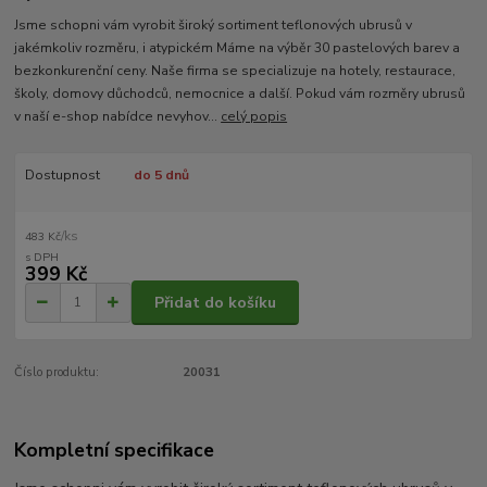
Jsme schopni vám vyrobit široký sortiment teflonových ubrusů v
jakémkoliv rozměru, i atypickém Máme na výběr 30 pastelových barev a
bezkonkurenční ceny. Naše firma se specializuje na hotely, restaurace,
školy, domovy důchodců, nemocnice a další. Pokud vám rozměry ubrusů
v naší e-shop nabídce nevyhov...
celý popis
Dostupnost
do 5 dnů
/
ks
483 Kč
399 Kč
Přidat do košíku
Číslo produktu:
20031
Kompletní specifikace