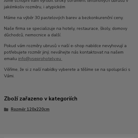
Jsme schopni vám vyrobit široký sortiment teflonových ubrusů v
jakémkoliv rozměru, i atypickém
Máme na výběr 30 pastelových barev a bezkonkurenční ceny.
Naše firma se specializuje na hotely, restaurace, školy, domovy
důchodců, nemocnice a další.
Pokud vám rozměry ubrusů v naší e-shop nabídce nevyhovují a
potřebujete rozměr jiný, neváhejte nás kontaktovat na našem
emailu
info@vseprohotely.eu
Věříme, že si z naší nabídky vyberete a těšíme se na spolupráci s
Vámi.
Zboží zařazeno v kategoriích
Rozměr 120x220cm