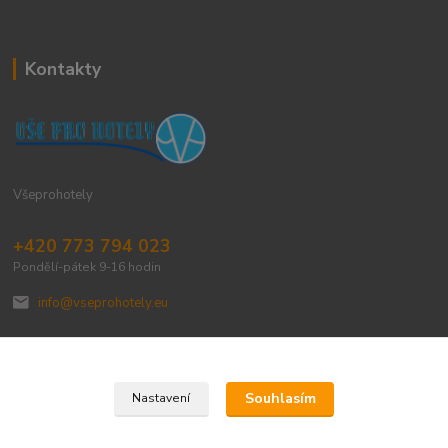
Kontakty
Všeprohotely
+420 773 794 023
Pondělí-pátek 9-16 hodin
info@vseprohotely.eu
Souhlasím
Nastavení
Upravit sběr cookies.