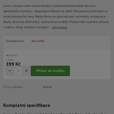
Jsme schopni vám vyrobit široký sortiment teflonových ubrusů v
jakémkoliv rozměru, i atypickém Máme na výběr 30 pastelových barev a
bezkonkurenční ceny. Naše firma se specializuje na hotely, restaurace,
školy, domovy důchodců, nemocnice a další. Pokud vám rozměry ubrusů
v naší e-shop nabídce nevyhov...
celý popis
Dostupnost
do 5 dnů
/
ks
483 Kč
399 Kč
Přidat do košíku
Číslo produktu:
20239
Kompletní specifikace