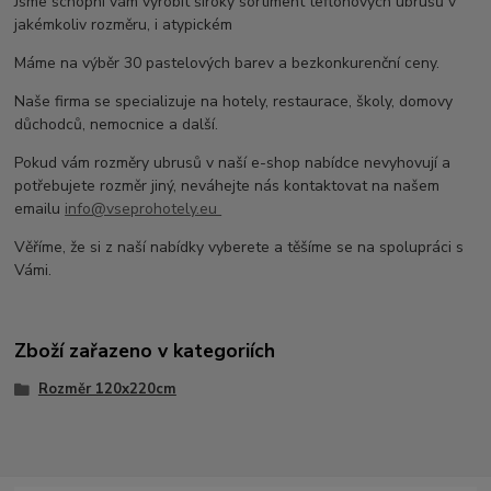
Jsme schopni vám vyrobit široký sortiment teflonových ubrusů v
jakémkoliv rozměru, i atypickém
Máme na výběr 30 pastelových barev a bezkonkurenční ceny.
Naše firma se specializuje na hotely, restaurace, školy, domovy
důchodců, nemocnice a další.
Pokud vám rozměry ubrusů v naší e-shop nabídce nevyhovují a
potřebujete rozměr jiný, neváhejte nás kontaktovat na našem
emailu
info@vseprohotely.eu
Věříme, že si z naší nabídky vyberete a těšíme se na spolupráci s
Vámi.
Zboží zařazeno v kategoriích
Rozměr 120x220cm