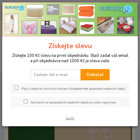
CHCETE NAKOUPIT VĚTŠÍ MNOŽSTVÍ NAŠICH PRODUKTŮ ZA LEPŠÍ
CENU? Klikněte ZDE
0
ks
+420 773 794 023
CZK
za
0 Kč
Pondělí-pátek 9-16 hodin
Menu
Získejte slevu
Získejte 100 Kč slevu na první objednávku. Stačí zadat váš email
a při objednávce nad 1000 Kč je sleva vaše.
Hledat
Odeslat
Úvod
UBRUSY
Teflonové ubrusy jednobarevné s vodoodpudivou úpravou
Rozměr 120x220cm
Teflonový ubrus 120x220cm - světlý losos 7
Přeji si odebírat novinky e-mailem dle
podmínek zpracování osobních údajů
.
Teflonový ubrus 120x220cm -
Souhlasím se
zpracováním osobních údajů
pro účely registrace.
světlý losos 7
Zavřít