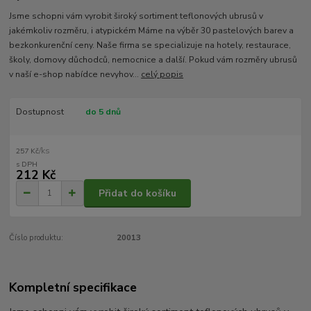
Jsme schopni vám vyrobit široký sortiment teflonových ubrusů v
jakémkoliv rozměru, i atypickém Máme na výběr 30 pastelových barev a
bezkonkurenční ceny. Naše firma se specializuje na hotely, restaurace,
školy, domovy důchodců, nemocnice a další. Pokud vám rozměry ubrusů
v naší e-shop nabídce nevyhov...
celý popis
Dostupnost
do 5 dnů
/
ks
257 Kč
212 Kč
Přidat do košíku
Číslo produktu:
20013
Kompletní specifikace