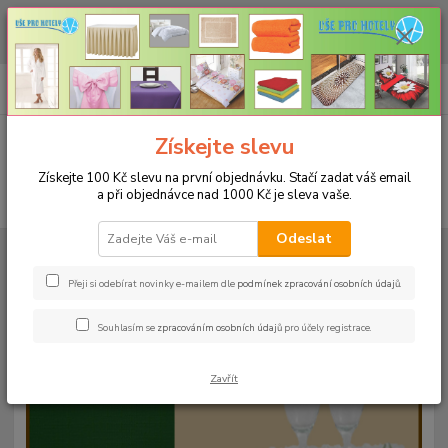
CHCETE NAKOUPIT VĚTŠÍ MNOŽSTVÍ NAŠICH PRODUKTŮ ZA LEPŠÍ
CENU? Klikněte ZDE
0
ks
+420 773 794 023
CZK
za
0 Kč
Pondělí-pátek 9-16 hodin
Menu
Získejte slevu
Získejte 100 Kč slevu na první objednávku. Stačí zadat váš email
a při objednávce nad 1000 Kč je sleva vaše.
Hledat
Odeslat
Úvod
UBRUSY
Teflonové ubrusy jednobarevné s vodoodpudivou úpravou
Rozměr 140x140cm
Teflonový ubrus 140x140cm - bílý 4
Přeji si odebírat novinky e-mailem dle
podmínek zpracování osobních údajů
.
Teflonový ubrus 140x140cm -
Souhlasím se
zpracováním osobních údajů
pro účely registrace.
bílý 4
Zavřít