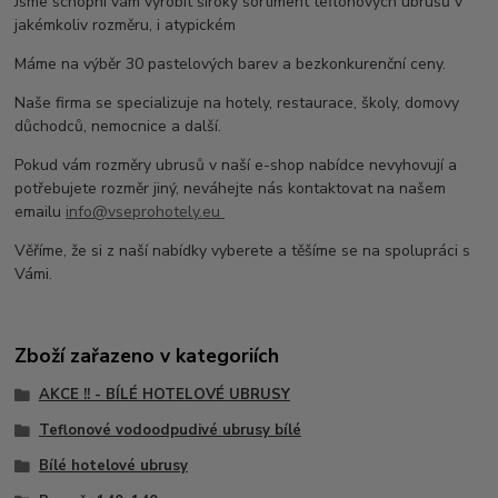
Jsme schopni vám vyrobit široký sortiment teflonových ubrusů v
jakémkoliv rozměru, i atypickém
Máme na výběr 30 pastelových barev a bezkonkurenční ceny.
Naše firma se specializuje na hotely, restaurace, školy, domovy
důchodců, nemocnice a další.
Pokud vám rozměry ubrusů v naší e-shop nabídce nevyhovují a
potřebujete rozměr jiný, neváhejte nás kontaktovat na našem
emailu
info@vseprohotely.eu
Věříme, že si z naší nabídky vyberete a těšíme se na spolupráci s
Vámi.
Zboží zařazeno v kategoriích
AKCE !! - BÍLÉ HOTELOVÉ UBRUSY
Teflonové vodoodpudivé ubrusy bílé
Bílé hotelové ubrusy