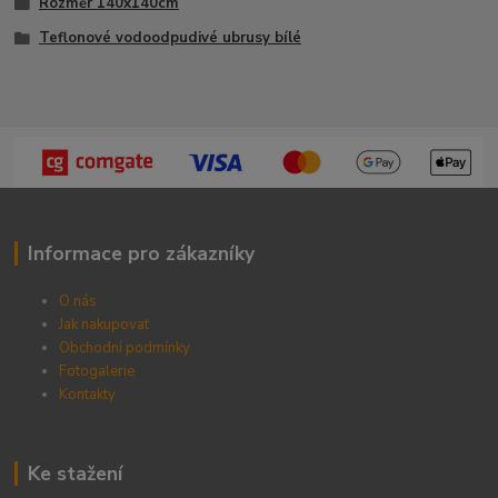
Rozměr 140x140cm
Teflonové vodoodpudivé ubrusy bílé
Informace pro zákazníky
O nás
Jak nakupovat
Obchodní podmínky
Fotogalerie
Kontak
ty
Ke stažení