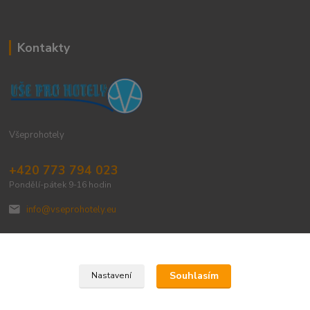
Kontakty
Všeprohotely
+420 773 794 023
Pondělí-pátek 9-16 hodin
info@vseprohotely.eu
Souhlasím
Nastavení
Upravit sběr cookies.