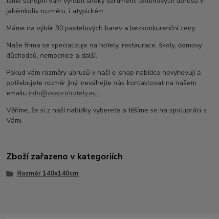
Jsme schopni vám vyrobit široký sortiment teflonových ubrusů v
jakémkoliv rozměru, i atypickém
Máme na výběr 30 pastelových barev a bezkonkurenční ceny.
Naše firma se specializuje na hotely, restaurace, školy, domovy
důchodců, nemocnice a další.
Pokud vám rozměry ubrusů v naší e-shop nabídce nevyhovují a
potřebujete rozměr jiný, neváhejte nás kontaktovat na našem
emailu
info@vseprohotely.eu
Věříme, že si z naší nabídky vyberete a těšíme se na spolupráci s
Vámi.
Zboží zařazeno v kategoriích
Rozměr 140x140cm