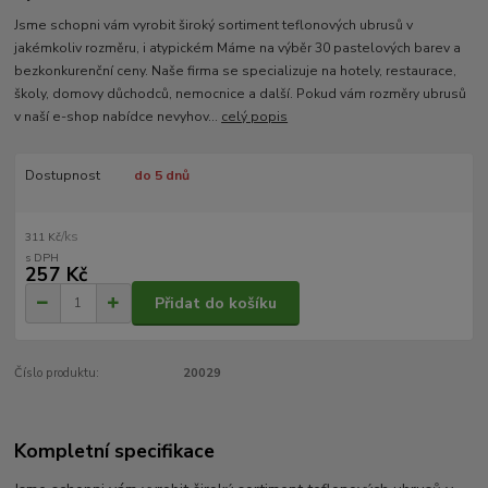
Jsme schopni vám vyrobit široký sortiment teflonových ubrusů v
jakémkoliv rozměru, i atypickém Máme na výběr 30 pastelových barev a
bezkonkurenční ceny. Naše firma se specializuje na hotely, restaurace,
školy, domovy důchodců, nemocnice a další. Pokud vám rozměry ubrusů
v naší e-shop nabídce nevyhov...
celý popis
Dostupnost
do 5 dnů
/
ks
311 Kč
257 Kč
Přidat do košíku
Číslo produktu:
20029
Kompletní specifikace