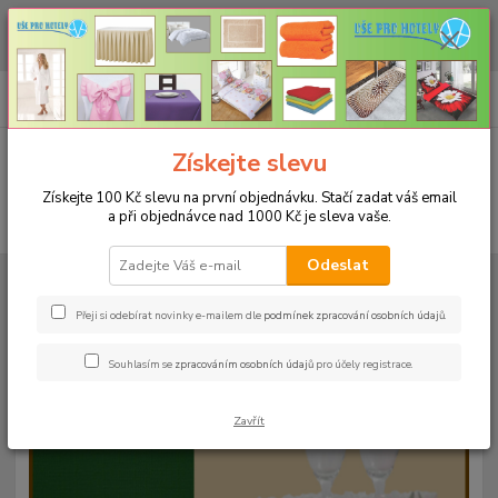
CHCETE NAKOUPIT VĚTŠÍ MNOŽSTVÍ NAŠICH PRODUKTŮ ZA LEPŠÍ
CENU? Klikněte ZDE
0
ks
+420 773 794 023
CZK
za
0 Kč
Pondělí-pátek 9-16 hodin
Menu
Získejte slevu
Získejte 100 Kč slevu na první objednávku. Stačí zadat váš email
a při objednávce nad 1000 Kč je sleva vaše.
Hledat
Odeslat
Úvod
UBRUSY
Teflonové ubrusy jednobarevné s vodoodpudivou úpravou
Rozměr 140x140cm
Teflonový ubrus 140x140cm - červený 26
Přeji si odebírat novinky e-mailem dle
podmínek zpracování osobních údajů
.
Teflonový ubrus 140x140cm -
Souhlasím se
zpracováním osobních údajů
pro účely registrace.
červený 26
Zavřít