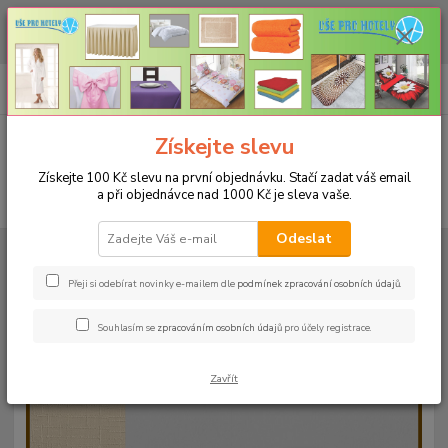
CHCETE NAKOUPIT VĚTŠÍ MNOŽSTVÍ NAŠICH PRODUKTŮ ZA LEPŠÍ
CENU? Klikněte ZDE
0
ks
+420 773 794 023
CZK
za
0 Kč
Pondělí-pátek 9-16 hodin
Menu
Získejte slevu
Získejte 100 Kč slevu na první objednávku. Stačí zadat váš email
a při objednávce nad 1000 Kč je sleva vaše.
Hledat
Odeslat
Úvod
UBRUSY
Teflonové ubrusy jednobarevné s vodoodpudivou úpravou
Rozměr 140x140cm
Teflonový ubrus 140x140cm - hnědý 113
Přeji si odebírat novinky e-mailem dle
podmínek zpracování osobních údajů
.
Teflonový ubrus 140x140cm -
Souhlasím se
zpracováním osobních údajů
pro účely registrace.
hnědý 113
Zavřít