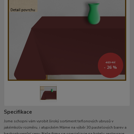
419 Kč
- 26 %
Specifikace
Jsme schopni vám vyrobit široký sortiment teflonových ubrusů v
jakémkoliv rozměru, i atypickém Máme na výběr 30 pastelových barev a
bezkonkurenční ceny. Naše firma se specializuje na hotely, restaurace,