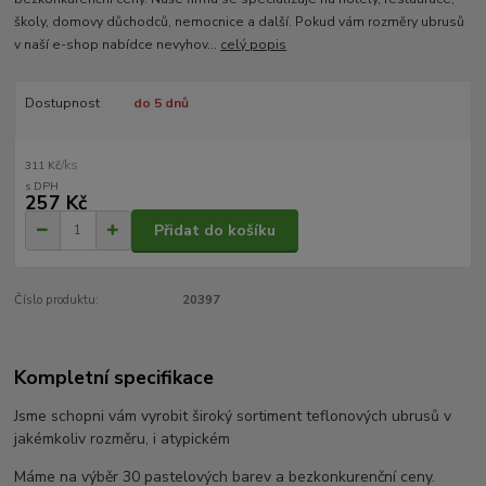
školy, domovy důchodců, nemocnice a další. Pokud vám rozměry ubrusů
v naší e-shop nabídce nevyhov...
celý popis
Dostupnost
do 5 dnů
/
ks
311 Kč
257 Kč
Přidat do košíku
Číslo produktu:
20397
Kompletní specifikace
Jsme schopni vám vyrobit široký sortiment teflonových ubrusů v
jakémkoliv rozměru, i atypickém
Máme na výběr 30 pastelových barev a bezkonkurenční ceny.