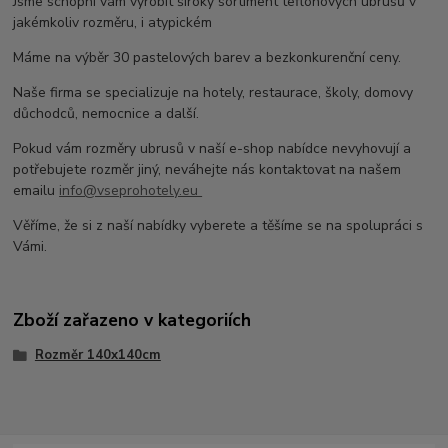
Jsme schopni vám vyrobit široký sortiment teflonových ubrusů v
jakémkoliv rozměru, i atypickém
Máme na výběr 30 pastelových barev a bezkonkurenční ceny.
Naše firma se specializuje na hotely, restaurace, školy, domovy
důchodců, nemocnice a další.
Pokud vám rozměry ubrusů v naší e-shop nabídce nevyhovují a
potřebujete rozměr jiný, neváhejte nás kontaktovat na našem
emailu
info@vseprohotely.eu
Věříme, že si z naší nabídky vyberete a těšíme se na spolupráci s
Vámi.
Zboží zařazeno v kategoriích
Rozměr 140x140cm