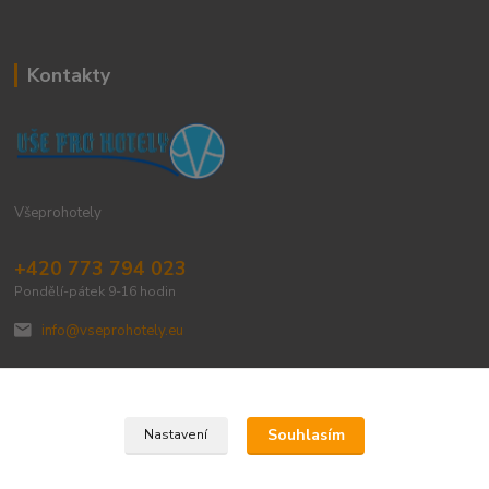
Kontakty
Všeprohotely
+420 773 794 023
Pondělí-pátek 9-16 hodin
info@vseprohotely.eu
Souhlasím
Nastavení
Upravit sběr cookies.