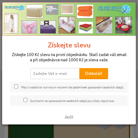
CHCETE NAKOUPIT VĚTŠÍ MNOŽSTVÍ NAŠICH PRODUKTŮ ZA LEPŠÍ
CENU? Klikněte ZDE
0
ks
+420 773 794 023
CZK
za
0 Kč
Pondělí-pátek 9-16 hodin
Menu
Získejte slevu
Získejte 100 Kč slevu na první objednávku. Stačí zadat váš email
a při objednávce nad 1000 Kč je sleva vaše.
Hledat
Odeslat
Úvod
UBRUSY
Teflonové ubrusy jednobarevné s vodoodpudivou úpravou
Rozměr 140x140cm
Teflonový ubrus 140x140cm - tmavě hnědý 128
Přeji si odebírat novinky e-mailem dle
podmínek zpracování osobních údajů
.
Teflonový ubrus 140x140cm -
Souhlasím se
zpracováním osobních údajů
pro účely registrace.
tmavě hnědý 128
Zavřít