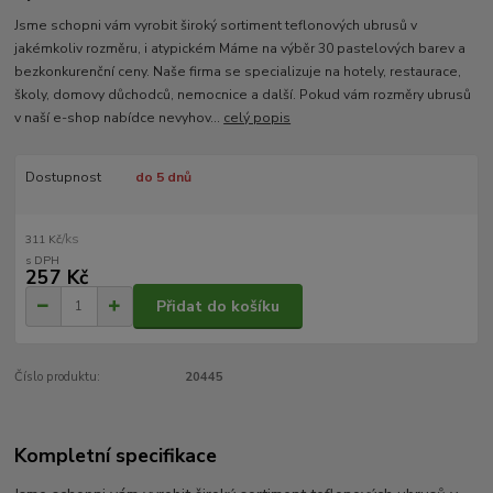
Jsme schopni vám vyrobit široký sortiment teflonových ubrusů v
jakémkoliv rozměru, i atypickém Máme na výběr 30 pastelových barev a
bezkonkurenční ceny. Naše firma se specializuje na hotely, restaurace,
školy, domovy důchodců, nemocnice a další. Pokud vám rozměry ubrusů
v naší e-shop nabídce nevyhov...
celý popis
Dostupnost
do 5 dnů
/
ks
311 Kč
257 Kč
Přidat do košíku
Číslo produktu:
20445
Kompletní specifikace