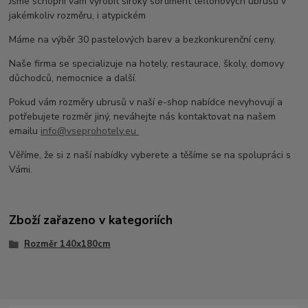
Jsme schopni vám vyrobit široký sortiment teflonových ubrusů v
jakémkoliv rozměru, i atypickém
Máme na výběr 30 pastelových barev a bezkonkurenční ceny.
Naše firma se specializuje na hotely, restaurace, školy, domovy
důchodců, nemocnice a další.
Pokud vám rozměry ubrusů v naší e-shop nabídce nevyhovují a
potřebujete rozměr jiný, neváhejte nás kontaktovat na našem
emailu
info@vseprohotely.eu
Věříme, že si z naší nabídky vyberete a těšíme se na spolupráci s
Vámi.
Zboží zařazeno v kategoriích
Rozměr 140x180cm