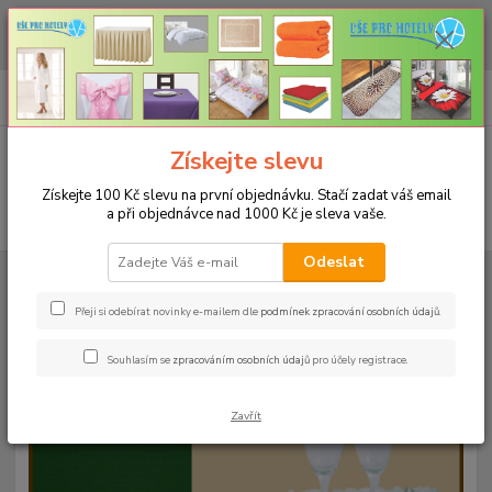
CHCETE NAKOUPIT VĚTŠÍ MNOŽSTVÍ NAŠICH PRODUKTŮ ZA LEPŠÍ
CENU? Klikněte ZDE
0
ks
+420 773 794 023
CZK
za
0 Kč
Pondělí-pátek 9-16 hodin
Menu
Získejte slevu
Získejte 100 Kč slevu na první objednávku. Stačí zadat váš email
a při objednávce nad 1000 Kč je sleva vaše.
Hledat
Odeslat
Úvod
UBRUSY
Teflonové ubrusy jednobarevné s vodoodpudivou úpravou
Rozměr 140x180cm
Teflonový ubrus 140x180cm - jeans 122
Přeji si odebírat novinky e-mailem dle
podmínek zpracování osobních údajů
.
Teflonový ubrus 140x180cm -
Souhlasím se
zpracováním osobních údajů
pro účely registrace.
jeans 122
Zavřít