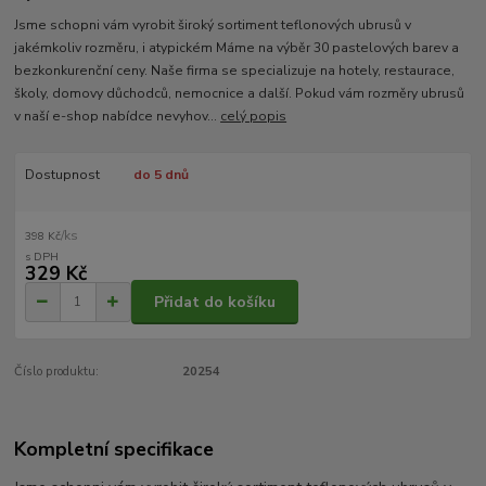
Jsme schopni vám vyrobit široký sortiment teflonových ubrusů v
jakémkoliv rozměru, i atypickém Máme na výběr 30 pastelových barev a
bezkonkurenční ceny. Naše firma se specializuje na hotely, restaurace,
školy, domovy důchodců, nemocnice a další. Pokud vám rozměry ubrusů
v naší e-shop nabídce nevyhov...
celý popis
Dostupnost
do 5 dnů
/
ks
398 Kč
329 Kč
Přidat do košíku
Číslo produktu:
20254
Kompletní specifikace