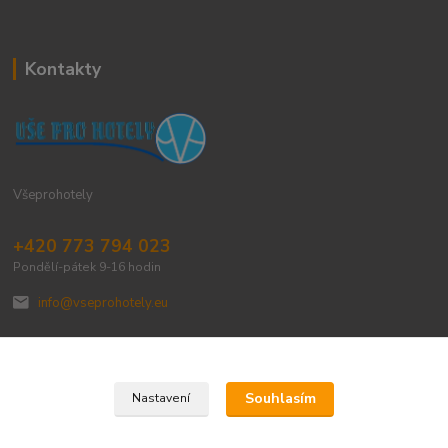
Kontakty
Všeprohotely
+420 773 794 023
Pondělí-pátek 9-16 hodin
info@vseprohotely.eu
Souhlasím
Nastavení
Upravit sběr cookies.