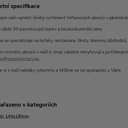
tní specifikace
pni vám vyrobit široký sortiment teflonových ubrusů v jakémkoli
výběr 30 pastelových barev a bezkonkurenční ceny.
a se specializuje na hotely, restaurace, školy, domovy důchodců,
 rozměry ubrusů v naší e-shop nabídce nevyhovují a potřebujet
fo@vseprohotely.eu
e si z naší nabídky vyberete a těšíme se na spolupráci s Vámi.
zařazeno v kategoriích
ěr 140x180cm