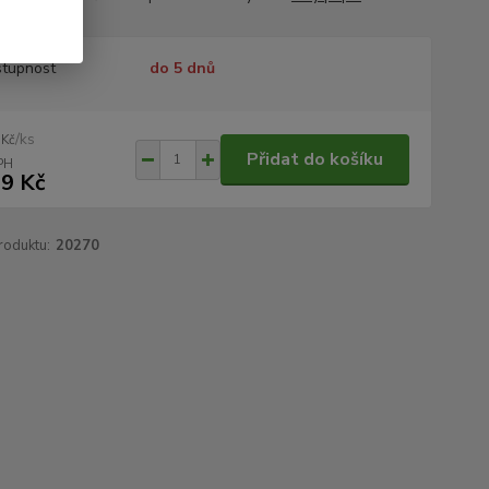
tupnost
do 5 dnů
/
ks
 Kč
Přidat do košíku
9 Kč
roduktu:
20270