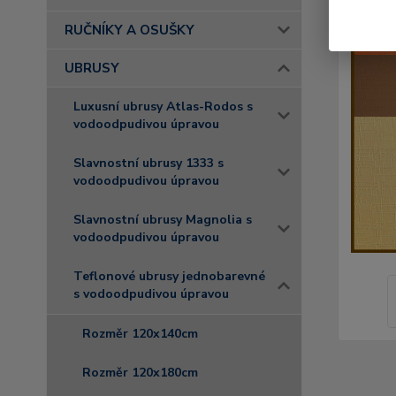
RUČNÍKY A OSUŠKY
UBRUSY
Luxusní ubrusy Atlas-Rodos s
vodoodpudivou úpravou
Slavnostní ubrusy 1333 s
vodoodpudivou úpravou
Slavnostní ubrusy Magnolia s
vodoodpudivou úpravou
Teflonové ubrusy jednobarevné
s vodoodpudivou úpravou
Rozměr 120x140cm
Rozměr 120x180cm