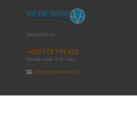
Všeprohotely
+420 773 794 023
Pondělí-pátek 9-16 hodin
info@vseprohotely.eu