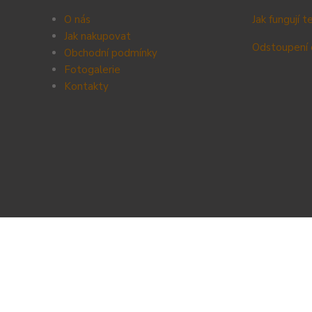
O nás
Jak fungují 
Jak nakupovat
Odstoupení 
Obchodní podmínky
Fotogalerie
Kontak
ty