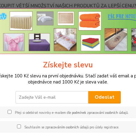
OUPIT VĚTŠÍ MNOŽSTVÍ NAŠICH PRODUKTŮ ZA LEPŠÍ CENU? K
Kontakty
Nevíte
Hledat
+420
Ponděl
Získejte slevu
UBRUSY
Teflonové ubrusy jednobarevné s vodoodpudivou úpravou
ískejte 100 Kč slevu na první objednávku. Stačí zadat váš email a p
onový ubrus 140x180cm - modr
objednávce nad 1000 Kč je sleva vaše.
Spec
Odeslat
Jsme s
jakémk
Přeji si odebírat novinky e-mailem dle
podmínek zpracování osobních údajů
.
barev 
restau
Souhlasím se
zpracováním osobních údajů
pro účely registrace.
rozměr