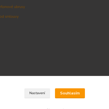
teflonové ubrusy
od smlouvy
Upravit sběr cookies.
Souhlasím
Nastavení