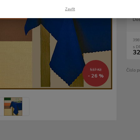
Zavřít
Dos
398
32
537 Kč
Číslo p
- 26 %