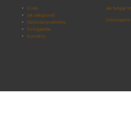
O nás
Jak fungují 
Jak nakupovat
Odstoupení 
Obchodní podmínky
Fotogalerie
Kontak
ty