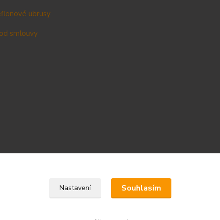
teflonové ubrusy
od smlouvy
Upravit sběr cookies.
Souhlasím
Nastavení