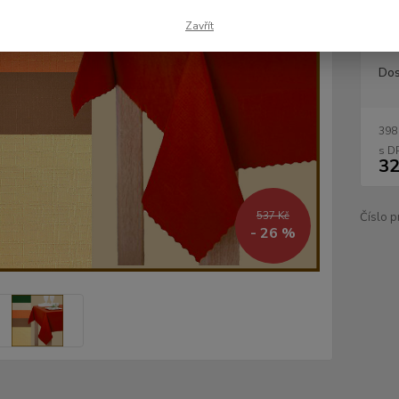
rozměr
Zavřít
Dos
398
32
537 Kč
Číslo p
- 26 %