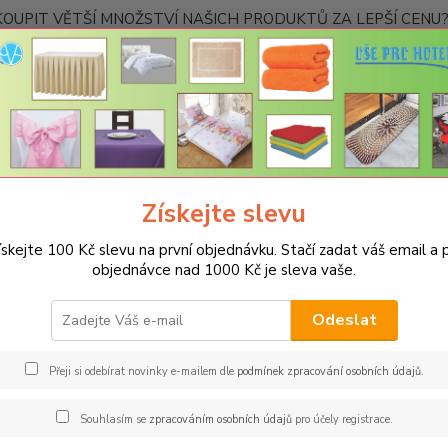
OUPIT VĚTŠÍ MNOŽSTVÍ NAŠICH PRODUKTŮ ZA LEPŠÍ CENU? K
Kontakty
Nevíte
Hledat
+420
Ponděl
Získejte slevu
UBRUSY
Teflonové ubrusy jednobarevné s vodoodpudivou úpravou
ískejte 100 Kč slevu na první objednávku. Stačí zadat váš email a p
objednávce nad 1000 Kč je sleva vaše.
onový ubrus 140x180cm - terra
Odeslat
Spec
Jsme s
Přeji si odebírat novinky e-mailem dle
podmínek zpracování osobních údajů
.
jakémk
barev 
Souhlasím se
zpracováním osobních údajů
pro účely registrace.
restau