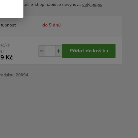
y ubrusů v naší e-shop nabídce nevyhov...
celý popis
tupnost
do 5 dnů
/
ks
 Kč
Přidat do košíku
9 Kč
roduktu:
20094