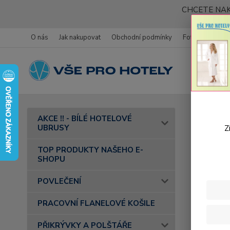
CHCETE NAK
O nás
Jak nakupovat
Obchodní podmínky
Fotogalerie
Úvod
AKCE !! - BÍLÉ HOTELOVÉ
91
UBRUSY
Z
Tefl
TOP PRODUKTY NAŠEHO E-
SHOPU
POVLEČENÍ
PRACOVNÍ FLANELOVÉ KOŠILE
PŘIKRÝVKY A POLŠTÁŘE