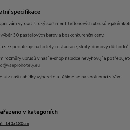
tní specifikace
pni vám vyrobit široký sortiment teflonových ubrusů v jakémkoli
výběr 30 pastelových barev a bezkonkurenční ceny.
a se specializuje na hotely, restaurace, školy, domovy důchodců,
 rozměry ubrusů v naší e-shop nabídce nevyhovují a potřebujet
fo@vseprohotely.eu
e si z naší nabídky vyberete a těšíme se na spolupráci s Vámi.
zařazeno v kategoriích
ěr 140x180cm