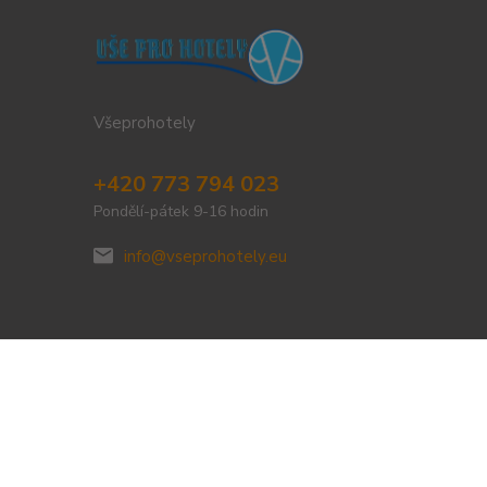
Všeprohotely
+420 773 794 023
Pondělí-pátek 9-16 hodin
info@vseprohotely.eu