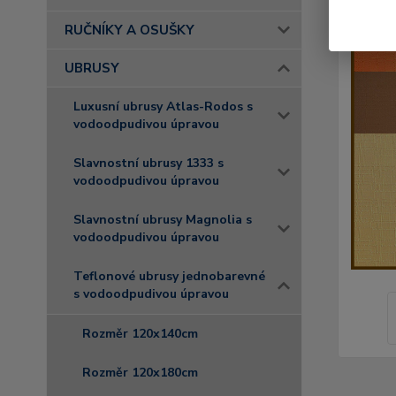
RUČNÍKY A OSUŠKY
UBRUSY
Luxusní ubrusy Atlas-Rodos s
vodoodpudivou úpravou
Slavnostní ubrusy 1333 s
vodoodpudivou úpravou
Slavnostní ubrusy Magnolia s
vodoodpudivou úpravou
Teflonové ubrusy jednobarevné
s vodoodpudivou úpravou
Rozměr 120x140cm
Rozměr 120x180cm