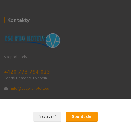
Kontakty
Všeprohotely
+420 773 794 023
Pondělí-pátek 9-16 hodin
info@vseprohotely.eu
Souhlasím
Nastavení
Upravit sběr cookies.