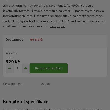
Jsme schopni vám vyrobit široký sortiment teflonových ubrusů v
jakémkoliv rozměru, i atypickém Máme na výběr 30 pastelových barev a
bezkonkurenční ceny. Naše firma se specializuje na hotely, restaurace,
školy, domovy důchodců, nemocnice a další. Pokud vám rozměry ubrusů
v naší e-shop nabídce nevyhov...
celý popis
Dostupnost
do 5 dnů
/
ks
398 Kč
329 Kč
Přidat do košíku
Číslo produktu:
20366
Kompletní specifikace