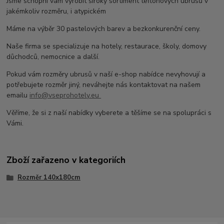
Jsme schopni vám vyrobit široký sortiment teflonových ubrusů v
jakémkoliv rozměru, i atypickém
Máme na výběr 30 pastelových barev a bezkonkurenční ceny.
Naše firma se specializuje na hotely, restaurace, školy, domovy
důchodců, nemocnice a další.
Pokud vám rozměry ubrusů v naší e-shop nabídce nevyhovují a
potřebujete rozměr jiný, neváhejte nás kontaktovat na našem
emailu
info@vseprohotely.eu
Věříme, že si z naší nabídky vyberete a těšíme se na spolupráci s
Vámi.
Zboží zařazeno v kategoriích
Rozměr 140x180cm