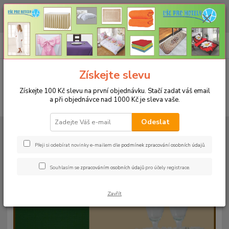
CHCETE NAKOUPIT VĚTŠÍ MNOŽSTVÍ NAŠICH PRODUKTŮ ZA LEPŠÍ
CENU? Klikněte ZDE
0
ks
+420 773 794 023
CZK
za
0 Kč
Pondělí-pátek 9-16 hodin
Menu
Získejte slevu
Získejte 100 Kč slevu na první objednávku. Stačí zadat váš email
a při objednávce nad 1000 Kč je sleva vaše.
Hledat
Odeslat
Úvod
UBRUSY
Teflonové ubrusy jednobarevné s vodoodpudivou úpravou
Rozměr 140x180cm
Teflonový ubrus 140x180cm - tmavě zelený 12
Přeji si odebírat novinky e-mailem dle
podmínek zpracování osobních údajů
.
Teflonový ubrus 140x180cm -
Souhlasím se
zpracováním osobních údajů
pro účely registrace.
tmavě zelený 12
Zavřít