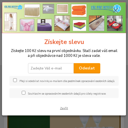
CHCETE NAKOUPIT VĚTŠÍ MNOŽSTVÍ NAŠICH PRODUKTŮ ZA LEPŠÍ
CENU? Klikněte ZDE
0
ks
+420 773 794 023
CZK
za
0 Kč
Pondělí-pátek 9-16 hodin
Menu
Získejte slevu
Získejte 100 Kč slevu na první objednávku. Stačí zadat váš email
a při objednávce nad 1000 Kč je sleva vaše.
Hledat
Odeslat
Úvod
UBRUSY
Teflonové ubrusy jednobarevné s vodoodpudivou úpravou
Rozměr 140x240cm
Teflonový ubrus 140x240cm - jeans 122
Přeji si odebírat novinky e-mailem dle
podmínek zpracování osobních údajů
.
Teflonový ubrus 140x240cm -
Souhlasím se
zpracováním osobních údajů
pro účely registrace.
jeans 122
Zavřít