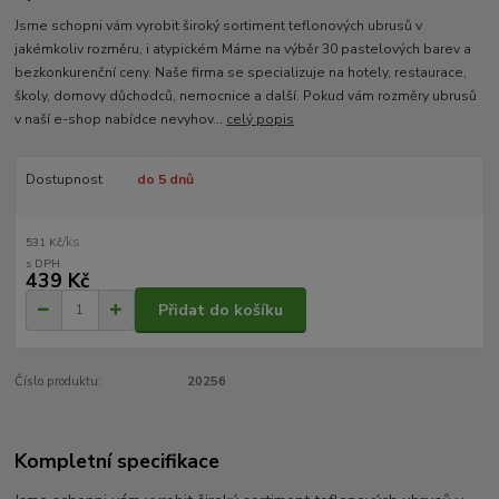
Jsme schopni vám vyrobit široký sortiment teflonových ubrusů v
jakémkoliv rozměru, i atypickém Máme na výběr 30 pastelových barev a
bezkonkurenční ceny. Naše firma se specializuje na hotely, restaurace,
školy, domovy důchodců, nemocnice a další. Pokud vám rozměry ubrusů
v naší e-shop nabídce nevyhov...
celý popis
Dostupnost
do 5 dnů
/
ks
531 Kč
439 Kč
Přidat do košíku
Číslo produktu:
20256
Kompletní specifikace