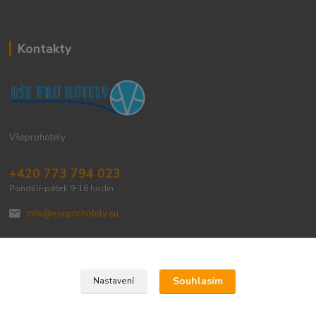
Kontakty
Všeprohotely
+420 773 794 023
Pondělí-pátek 9-16 hodin
info@vseprohotely.eu
Souhlasím
Nastavení
Upravit sběr cookies.