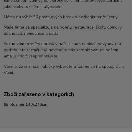
Jsme schopni vám vyrobit široký sortiment teflonových ubrusů v
jakémkoliv rozměru, i atypickém
Máme na výběr 30 pastelových barev a bezkonkurenční ceny.
Naše firma se specializuje na hotely, restaurace, školy, domovy
důchodců, nemocnice a další.
Pokud vám rozměry ubrusů v naší e-shop nabídce nevyhovují a
potřebujete rozměr jiný, neváhejte nás kontaktovat na našem
emailu
info@vseprohotely.eu
Věříme, že si z naší nabídky vyberete a těšíme se na spolupráci s
Vámi.
Zboží zařazeno v kategoriích
Rozměr 140x240cm