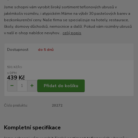
Jsme schopni vám vyrobit široký sortiment teflonových ubrusů v
jakémkoliv rozměru, i atypickém Máme na výběr 30 pastelových barev a
bezkonkurenční ceny. Naše firma se specializuje na hotely, restaurace,
školy, domovy důchodců, nemocnice a další. Pokud vám rozměry ubrusů
v naší e-shop nabídce nevyhov...
celý popis
Dostupnost
do 5 dnů
/
ks
531 Kč
439 Kč
Přidat do košíku
Číslo produktu:
20272
Kompletní specifikace