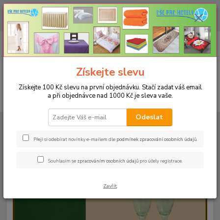
CHCETE NAKOUPIT VĚTŠÍ MNOŽSTVÍ NAŠICH PRODUKTŮ ZA LEPŠÍ
CENU? Klikněte ZDE
0
ks
+420 773 794 023
CZK
za
0 Kč
Pondělí-pátek 9-16 hodin
Menu
Získejte slevu
Získejte 100 Kč slevu na první objednávku. Stačí zadat váš email
a při objednávce nad 1000 Kč je sleva vaše.
Hledat
Odeslat
Úvod
UBRUSY
Teflonové ubrusy jednobarevné s vodoodpudivou úpravou
Rozměr 140x240cm
Teflonový ubrus 140x240cm - modrý 10
Přeji si odebírat novinky e-mailem dle
podmínek zpracování osobních údajů
.
Teflonový ubrus 140x240cm -
Souhlasím se
zpracováním osobních údajů
pro účely registrace.
modrý 10
Zavřít