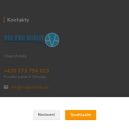
Kontakty
Všeprohotely
+420 773 794 023
Pondělí-pátek 9-16 hodin
info@vseprohotely.eu
Souhlasím
Nastavení
Upravit sběr cookies.