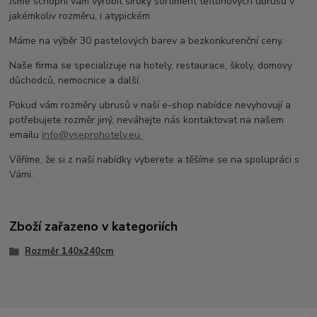
Jsme schopni vám vyrobit široký sortiment teflonových ubrusů v
jakémkoliv rozměru, i atypickém
Máme na výběr 30 pastelových barev a bezkonkurenční ceny.
Naše firma se specializuje na hotely, restaurace, školy, domovy
důchodců, nemocnice a další.
Pokud vám rozměry ubrusů v naší e-shop nabídce nevyhovují a
potřebujete rozměr jiný, neváhejte nás kontaktovat na našem
emailu
info@vseprohotely.eu
Věříme, že si z naší nabídky vyberete a těšíme se na spolupráci s
Vámi.
Zboží zařazeno v kategoriích
Rozměr 140x240cm