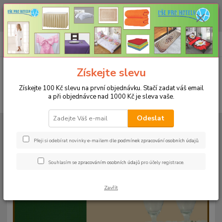
CHCETE NAKOUPIT VĚTŠÍ MNOŽSTVÍ NAŠICH PRODUKTŮ ZA LEPŠÍ
CENU? Klikněte ZDE
0
ks
+420 773 794 023
CZK
za
0 Kč
Pondělí-pátek 9-16 hodin
Menu
Získejte slevu
Získejte 100 Kč slevu na první objednávku. Stačí zadat váš email
a při objednávce nad 1000 Kč je sleva vaše.
Hledat
Odeslat
Úvod
UBRUSY
Teflonové ubrusy jednobarevné s vodoodpudivou úpravou
Rozměr 140x240cm
Teflonový ubrus 140x240cm - šedý 101
Přeji si odebírat novinky e-mailem dle
podmínek zpracování osobních údajů
.
Teflonový ubrus 140x240cm -
Souhlasím se
zpracováním osobních údajů
pro účely registrace.
šedý 101
Zavřít