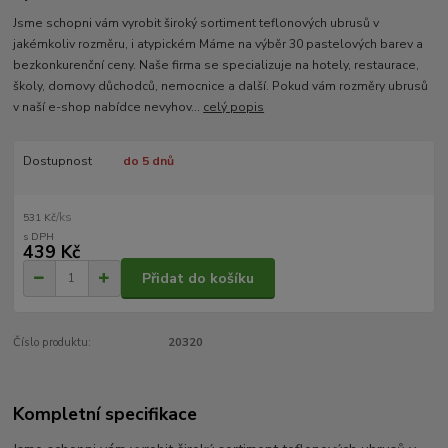
Jsme schopni vám vyrobit široký sortiment teflonových ubrusů v
jakémkoliv rozměru, i atypickém Máme na výběr 30 pastelových barev a
bezkonkurenční ceny. Naše firma se specializuje na hotely, restaurace,
školy, domovy důchodců, nemocnice a další. Pokud vám rozměry ubrusů
v naší e-shop nabídce nevyhov...
celý popis
Dostupnost
do 5 dnů
/
ks
531 Kč
439 Kč
Přidat do košíku
Číslo produktu:
20320
Kompletní specifikace