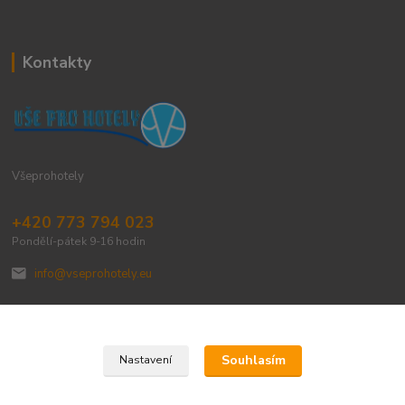
Kontakty
Všeprohotely
+420 773 794 023
Pondělí-pátek 9-16 hodin
info@vseprohotely.eu
Souhlasím
Nastavení
Upravit sběr cookies.