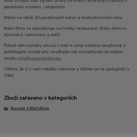
Jsme schopni vám vyrobit široký sortiment teflonových ubrusů v
jakémkoliv rozměru, i atypickém
Máme na výběr 30 pastelových barev a bezkonkurenční ceny.
Naše firma se specializuje na hotely, restaurace, školy, domovy
důchodců, nemocnice a další.
Pokud vám rozměry ubrusů v naší e-shop nabídce nevyhovují a
potřebujete rozměr jiný, neváhejte nás kontaktovat na našem
emailu
info@vseprohotely.eu
Věříme, že si z naší nabídky vyberete a těšíme se na spolupráci s
Vámi.
Zboží zařazeno v kategoriích
Rozměr 140x240cm