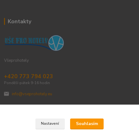
Kontakty
Všeprohotely
+420 773 794 023
Pondělí-pátek 9-16 hodin
info@vseprohotely.eu
Souhlasím
Nastavení
Upravit sběr cookies.