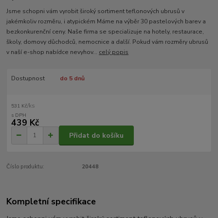
Jsme schopni vám vyrobit široký sortiment teflonových ubrusů v
jakémkoliv rozměru, i atypickém Máme na výběr 30 pastelových barev a
bezkonkurenční ceny. Naše firma se specializuje na hotely, restaurace,
školy, domovy důchodců, nemocnice a další. Pokud vám rozměry ubrusů
v naší e-shop nabídce nevyhov...
celý popis
Dostupnost
do 5 dnů
/
ks
531 Kč
439 Kč
Přidat do košíku
Číslo produktu:
20448
Kompletní specifikace