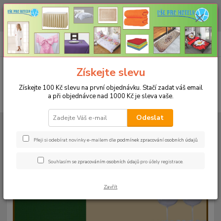
CHCETE NAKOUPIT VĚTŠÍ MNOŽSTVÍ NAŠICH PRODUKTŮ ZA LEPŠÍ
CENU? Klikněte ZDE
0
ks
+420 773 794 023
CZK
za
0 Kč
Pondělí-pátek 9-16 hodin
Menu
Získejte slevu
Získejte 100 Kč slevu na první objednávku. Stačí zadat váš email
a při objednávce nad 1000 Kč je sleva vaše.
Hledat
Odeslat
Úvod
UBRUSY
Teflonové ubrusy jednobarevné s vodoodpudivou úpravou
Rozměr 140x240cm
Teflonový ubrus 140x240cm - tmavě hnědý 128
Přeji si odebírat novinky e-mailem dle
podmínek zpracování osobních údajů
.
Teflonový ubrus 140x240cm -
Souhlasím se
zpracováním osobních údajů
pro účely registrace.
tmavě hnědý 128
Zavřít