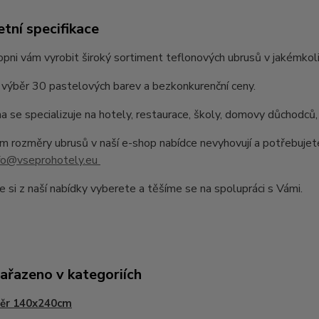
tní specifikace
pni vám vyrobit široký sortiment teflonových ubrusů v jakémkoli
výběr 30 pastelových barev a bezkonkurenční ceny.
a se specializuje na hotely, restaurace, školy, domovy důchodců,
 rozměry ubrusů v naší e-shop nabídce nevyhovují a potřebujet
fo@vseprohotely.eu
e si z naší nabídky vyberete a těšíme se na spolupráci s Vámi.
zařazeno v kategoriích
ěr 140x240cm