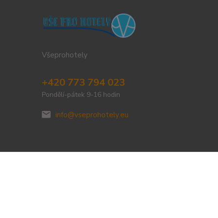
Všeprohotely
+420 773 794 023
Pondělí-pátek 9-16 hodin
info@vseprohotely.eu