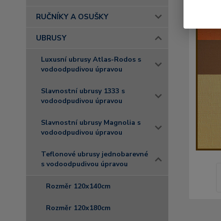
RUČNÍKY A OSUŠKY
UBRUSY
Luxusní ubrusy Atlas-Rodos s
vodoodpudivou úpravou
Slavnostní ubrusy 1333 s
vodoodpudivou úpravou
Slavnostní ubrusy Magnolia s
vodoodpudivou úpravou
Teflonové ubrusy jednobarevné
s vodoodpudivou úpravou
Rozměr 120x140cm
Rozměr 120x180cm