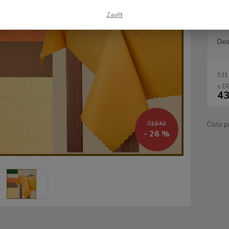
rozměr
Zavřít
Dos
531
43
718 Kč
Číslo p
- 26 %