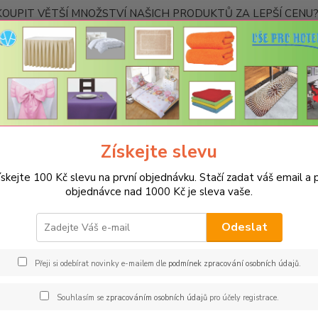
OUPIT VĚTŠÍ MNOŽSTVÍ NAŠICH PRODUKTŮ ZA LEPŠÍ CENU? K
Kontakty
Nevíte
Hledat
+420
Ponděl
Získejte slevu
UBRUSY
Teflonové ubrusy jednobarevné s vodoodpudivou úpravou
ískejte 100 Kč slevu na první objednávku. Stačí zadat váš email a p
objednávce nad 1000 Kč je sleva vaše.
onový ubrus 140x240cm - tmavě
Odeslat
Spec
Jsme s
Přeji si odebírat novinky e-mailem dle
podmínek zpracování osobních údajů
.
jakémk
barev 
Souhlasím se
zpracováním osobních údajů
pro účely registrace.
restau