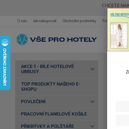
CHCETE NAK
O nás
Jak nakupovat
Obchodní podmínky
Fotogalerie
Úvod
AKCE !! - BÍLÉ HOTELOVÉ
žlutý 3
UBRUSY
Z
Tefl
TOP PRODUKTY NAŠEHO E-
SHOPU
POVLEČENÍ
PRACOVNÍ FLANELOVÉ KOŠILE
PŘIKRÝVKY A POLŠTÁŘE