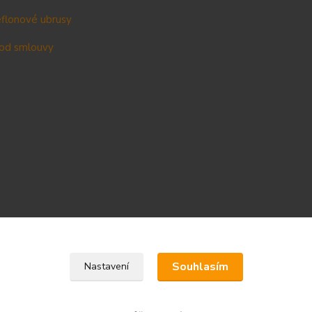
teflonové ubrusy
od smlouvy
Upravit sběr cookies.
Souhlasím
Nastavení