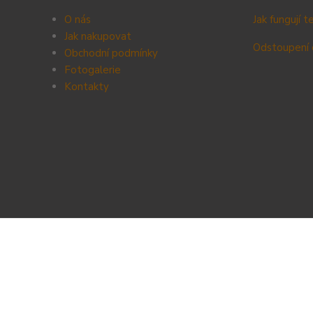
O nás
Jak fungují 
Jak nakupovat
Odstoupení 
Obchodní podmínky
Fotogalerie
Kontak
ty