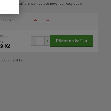
y ubrusů v naší e-shop nabídce nevyhov...
celý popis
tupnost
do 5 dnů
/
ks
 Kč
Přidat do košíku
9 Kč
roduktu:
20112