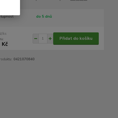
tupnost
do 5 dnů
/
ks
Kč
Přidat do košíku
 Kč
roduktu:
0421070840