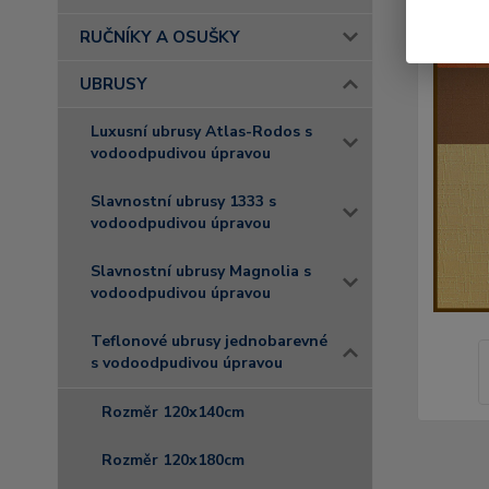
RUČNÍKY A OSUŠKY
UBRUSY
Luxusní ubrusy Atlas-Rodos s
vodoodpudivou úpravou
Slavnostní ubrusy 1333 s
vodoodpudivou úpravou
Slavnostní ubrusy Magnolia s
vodoodpudivou úpravou
Teflonové ubrusy jednobarevné
s vodoodpudivou úpravou
Rozměr 120x140cm
Rozměr 120x180cm