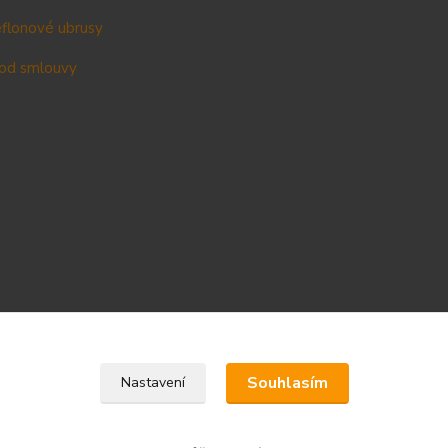
teflonové ubrusy
od smlouvy
Upravit sběr cookies.
Souhlasím
Nastavení