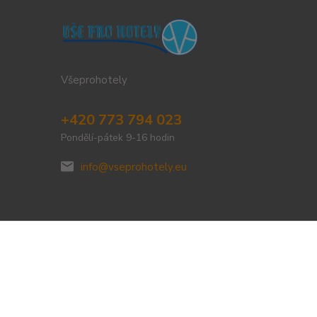
Všeprohotely
+420 773 794 023
Pondělí-pátek 9-16 hodin
info@vseprohotely.eu