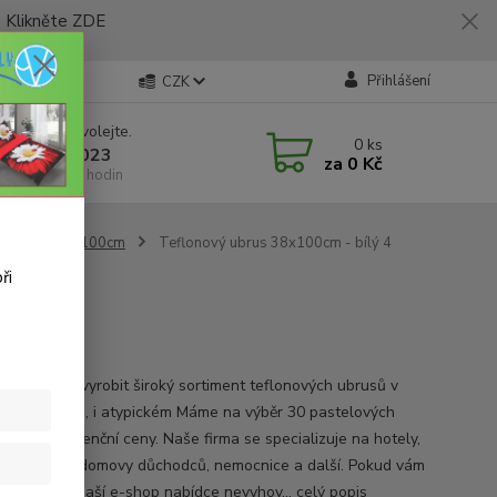
likněte ZDE
Přihlášení
CZK
 si rady? Zavolejte.
0
ks
 773 794 023
za
0 Kč
í-pátek 9-16 hodin
Rozměr 38x100cm
Teflonový ubrus 38x100cm - bílý 4
ři
ifikace
chopni vám vyrobit široký sortiment teflonových ubrusů v
oliv rozměru, i atypickém Máme na výběr 30 pastelových
a bezkonkurenční ceny. Naše firma se specializuje na hotely,
race, školy, domovy důchodců, nemocnice a další. Pokud vám
y ubrusů v naší e-shop nabídce nevyhov...
celý popis