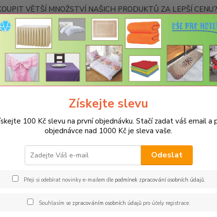
OUPIT VĚTŠÍ MNOŽSTVÍ NAŠICH PRODUKTŮ ZA LEPŠÍ CENU? K
Kontakty
Nevíte
Hledat
+420
Ponděl
Získejte slevu
UBRUSY
Teflonové ubrusy jednobarevné s vodoodpudivou úpravou
ískejte 100 Kč slevu na první objednávku. Stačí zadat váš email a p
onový ubrus 38x100cm - bílý 4
objednávce nad 1000 Kč je sleva vaše.
Spec
Odeslat
Jsme s
jakémk
Přeji si odebírat novinky e-mailem dle
podmínek zpracování osobních údajů
.
barev 
restau
Souhlasím se
zpracováním osobních údajů
pro účely registrace.
rozměr