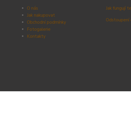
O nás
Jak fungují 
Jak nakupovat
Odstoupení 
Obchodní podmínky
Fotogalerie
Kontak
ty