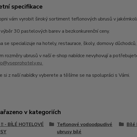
tní specifikace
pni vám vyrobit široký sortiment teflonových ubrusů v jakémkoli
výběr 30 pastelových barev a bezkonkurenční ceny.
a se specializuje na hotely, restaurace, školy, domovy důchodců,
 rozměry ubrusů v naší e-shop nabídce nevyhovují a potřebujet
fo@vseprohotely.eu
e si z naší nabídky vyberete a těšíme se na spolupráci s Vámi.
zařazeno v kategoriích
!! - BÍLÉ HOTELOVÉ
Teflonové vodoodpudivé
Bílé
USY
ubrusy bílé