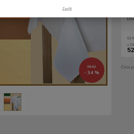
Zavřít
Dos
63 
52
96 Kč
Číslo p
- 34 %