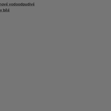
onové vodoodpudivé
y bílé