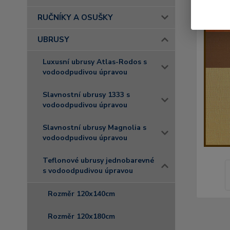
RUČNÍKY A OSUŠKY
UBRUSY
Luxusní ubrusy Atlas-Rodos s
vodoodpudivou úpravou
Slavnostní ubrusy 1333 s
vodoodpudivou úpravou
Slavnostní ubrusy Magnolia s
vodoodpudivou úpravou
Teflonové ubrusy jednobarevné
s vodoodpudivou úpravou
Rozměr 120x140cm
Rozměr 120x180cm