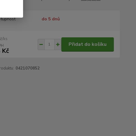
tupnost
do 5 dnů
/
ks
Kč
Přidat do košíku
 Kč
roduktu:
0421070852