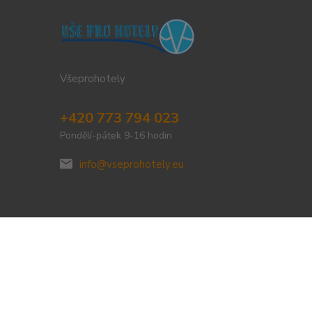
Všeprohotely
+420 773 794 023
Pondělí-pátek 9-16 hodin
info@vseprohotely.eu