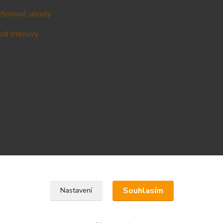
teflonové ubrusy
od smlouvy
Upravit sběr cookies.
Souhlasím
Nastavení