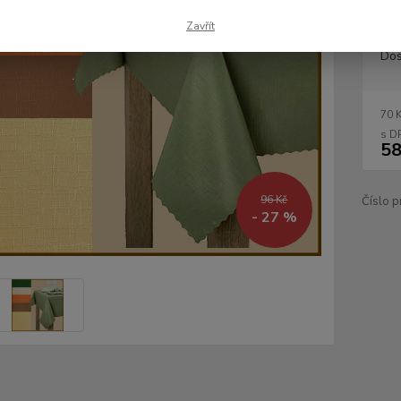
Zavřít
Dos
70 
58
96 Kč
Číslo p
- 27 %