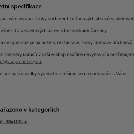
tní specifikace
pni vám vyrobit široký sortiment teflonových ubrusů v jakémkoli
výběr 30 pastelových barev a bezkonkurenční ceny.
a se specializuje na hotely, restaurace, školy, domovy důchodců,
 rozměry ubrusů v naší e-shop nabídce nevyhovují a potřebujet
fo@vseprohotely.eu
e si z naší nabídky vyberete a těšíme se na spolupráci s Vámi.
zařazeno v kategoriích
ěr 38x100cm