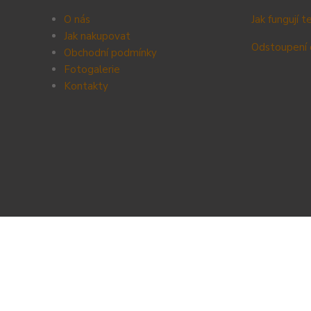
O nás
Jak fungují 
Jak nakupovat
Odstoupení 
Obchodní podmínky
Fotogalerie
Kontak
ty