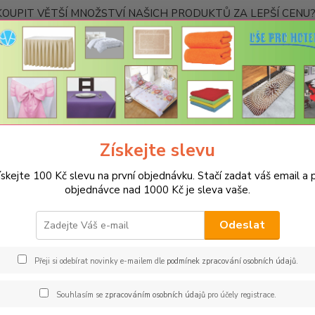
OUPIT VĚTŠÍ MNOŽSTVÍ NAŠICH PRODUKTŮ ZA LEPŠÍ CENU? K
Kontakty
Nevíte
Hledat
+420
Ponděl
Získejte slevu
UBRUSY
Teflonové ubrusy jednobarevné s vodoodpudivou úpravou
ískejte 100 Kč slevu na první objednávku. Stačí zadat váš email a p
onový ubrus 38x100cm - olivov
objednávce nad 1000 Kč je sleva vaše.
Spec
Odeslat
Jsme s
jakémk
Přeji si odebírat novinky e-mailem dle
podmínek zpracování osobních údajů
.
barev 
restau
Souhlasím se
zpracováním osobních údajů
pro účely registrace.
rozměr