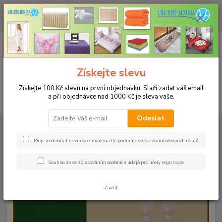
CHCETE NAKOUPIT VĚTŠÍ MNOŽSTVÍ NAŠICH PRODUKTŮ ZA LEPŠÍ
CENU? Klikněte ZDE
0
ks
+420 773 794 023
CZK
za
0 Kč
Pondělí-pátek 9-16 hodin
Menu
Získejte slevu
Získejte 100 Kč slevu na první objednávku. Stačí zadat váš email
a při objednávce nad 1000 Kč je sleva vaše.
Hledat
Odeslat
Úvod
UBRUSY
Teflonové ubrusy jednobarevné s vodoodpudivou úpravou
Rozměr 38x120cm
Teflonový ubrus 38x120cm - světlý losos 7
Přeji si odebírat novinky e-mailem dle
podmínek zpracování osobních údajů
.
Teflonový ubrus 38x120cm -
Souhlasím se
zpracováním osobních údajů
pro účely registrace.
světlý losos 7
Zavřít