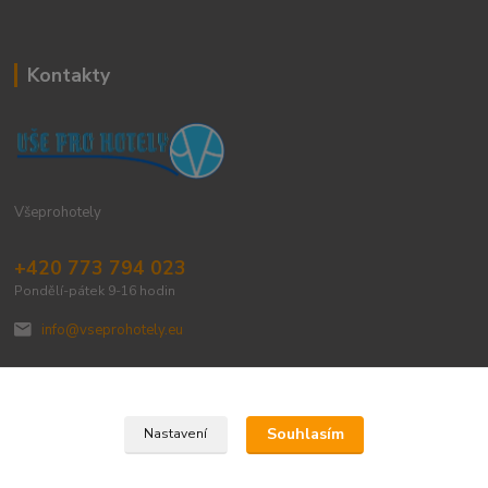
Kontakty
Všeprohotely
+420 773 794 023
Pondělí-pátek 9-16 hodin
info@vseprohotely.eu
Souhlasím
Nastavení
Upravit sběr cookies.