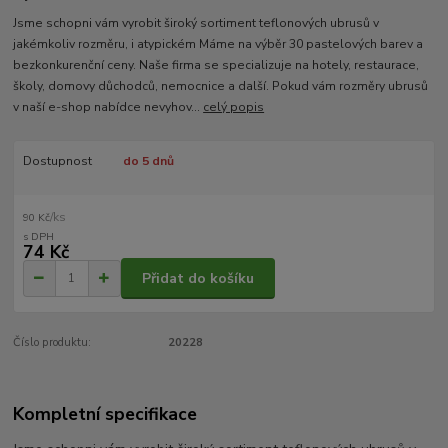
Jsme schopni vám vyrobit široký sortiment teflonových ubrusů v
jakémkoliv rozměru, i atypickém Máme na výběr 30 pastelových barev a
bezkonkurenční ceny. Naše firma se specializuje na hotely, restaurace,
školy, domovy důchodců, nemocnice a další. Pokud vám rozměry ubrusů
v naší e-shop nabídce nevyhov...
celý popis
Dostupnost
do 5 dnů
/
ks
90 Kč
74 Kč
Přidat do košíku
Číslo produktu:
20228
Kompletní specifikace