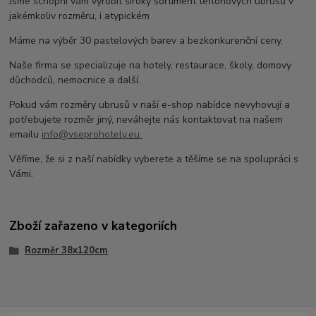
Jsme schopni vám vyrobit široký sortiment teflonových ubrusů v
jakémkoliv rozměru, i atypickém
Máme na výběr 30 pastelových barev a bezkonkurenční ceny.
Naše firma se specializuje na hotely, restaurace, školy, domovy
důchodců, nemocnice a další.
Pokud vám rozměry ubrusů v naší e-shop nabídce nevyhovují a
potřebujete rozměr jiný, neváhejte nás kontaktovat na našem
emailu
info@vseprohotely.eu
Věříme, že si z naší nabídky vyberete a těšíme se na spolupráci s
Vámi.
Zboží zařazeno v kategoriích
Rozměr 38x120cm