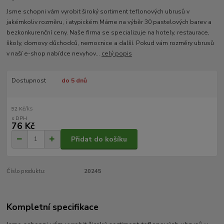
Jsme schopni vám vyrobit široký sortiment teflonových ubrusů v
jakémkoliv rozměru, i atypickém Máme na výběr 30 pastelových barev a
bezkonkurenční ceny. Naše firma se specializuje na hotely, restaurace,
školy, domovy důchodců, nemocnice a další. Pokud vám rozměry ubrusů
v naší e-shop nabídce nevyhov...
celý popis
Dostupnost
do 5 dnů
/
ks
92 Kč
76 Kč
Přidat do košíku
Číslo produktu:
20245
Kompletní specifikace