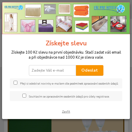
CHCETE NAKOUPIT VĚTŠÍ MNOŽSTVÍ NAŠICH PRODUKTŮ ZA LEPŠÍ
CENU? Klikněte ZDE
0
ks
+420 773 794 023
CZK
za
0 Kč
Pondělí-pátek 9-16 hodin
Menu
Získejte slevu
Získejte 100 Kč slevu na první objednávku. Stačí zadat váš email
a při objednávce nad 1000 Kč je sleva vaše.
Hledat
Odeslat
Úvod
UBRUSY
Teflonové ubrusy jednobarevné s vodoodpudivou úpravou
Rozměr 38x140cm
Teflonový ubrus 38x140cm - jeans 122
Přeji si odebírat novinky e-mailem dle
podmínek zpracování osobních údajů
.
Teflonový ubrus 38x140cm -
Souhlasím se
zpracováním osobních údajů
pro účely registrace.
jeans 122
Zavřít