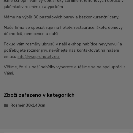
Jsme schopni vám vyrobit široký sortiment teflonových ubrusů v
jakémkoliv rozměru, i atypickém
Máme na výběr 30 pastelových barev a bezkonkurenční ceny.
Naše firma se specializuje na hotely, restaurace, školy, domovy
důchodců, nemocnice a další.
Pokud vám rozměry ubrusů v naší e-shop nabídce nevyhovují a
potřebujete rozměr jiný, neváhejte nás kontaktovat na našem
emailu
info@vseprohotely.eu
Věříme, že si z naší nabídky vyberete a těšíme se na spolupráci s
Vámi.
Zboží zařazeno v kategoriích
Rozměr 38x140cm