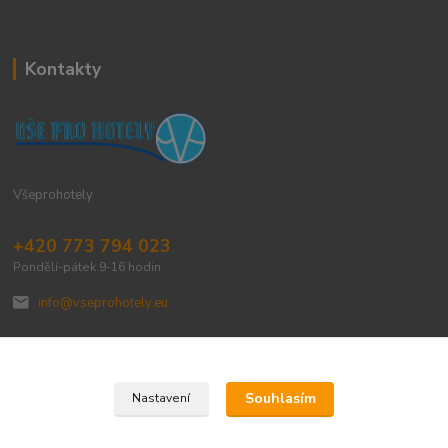
Kontakty
Všeprohotely
+420 773 794 023
Pondělí-pátek 9-16 hodin
info@vseprohotely.eu
Souhlasím
Nastavení
Upravit sběr cookies.