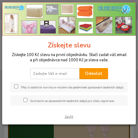
CHCETE NAKOUPIT VĚTŠÍ MNOŽSTVÍ NAŠICH PRODUKTŮ ZA LEPŠÍ
CENU? Klikněte ZDE
0
ks
+420 773 794 023
CZK
za
0 Kč
Pondělí-pátek 9-16 hodin
Menu
Získejte slevu
Získejte 100 Kč slevu na první objednávku. Stačí zadat váš email
a při objednávce nad 1000 Kč je sleva vaše.
Hledat
Odeslat
Úvod
UBRUSY
Teflonové ubrusy jednobarevné s vodoodpudivou úpravou
Rozměr 38x140cm
Teflonový ubrus 38x140cm - světlý losos 7
Přeji si odebírat novinky e-mailem dle
podmínek zpracování osobních údajů
.
Teflonový ubrus 38x140cm -
Souhlasím se
zpracováním osobních údajů
pro účely registrace.
světlý losos 7
Zavřít