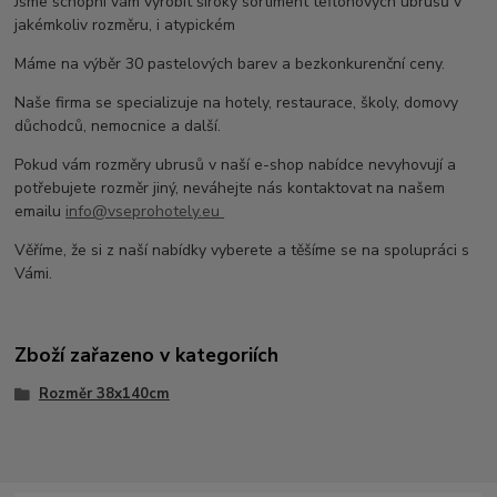
Jsme schopni vám vyrobit široký sortiment teflonových ubrusů v
jakémkoliv rozměru, i atypickém
Máme na výběr 30 pastelových barev a bezkonkurenční ceny.
Naše firma se specializuje na hotely, restaurace, školy, domovy
důchodců, nemocnice a další.
Pokud vám rozměry ubrusů v naší e-shop nabídce nevyhovují a
potřebujete rozměr jiný, neváhejte nás kontaktovat na našem
emailu
info@vseprohotely.eu
Věříme, že si z naší nabídky vyberete a těšíme se na spolupráci s
Vámi.
Zboží zařazeno v kategoriích
Rozměr 38x140cm