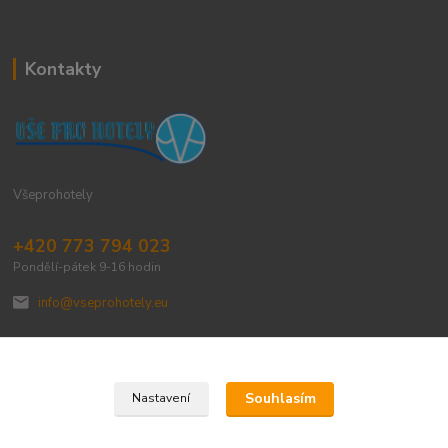
Kontakty
Všeprohotely
+420 773 794 023
Pondělí-pátek 9-16 hodin
info@vseprohotely.eu
Souhlasím
Nastavení
Upravit sběr cookies.