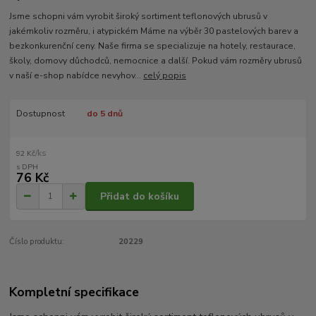
Jsme schopni vám vyrobit široký sortiment teflonových ubrusů v
jakémkoliv rozměru, i atypickém Máme na výběr 30 pastelových barev a
bezkonkurenční ceny. Naše firma se specializuje na hotely, restaurace,
školy, domovy důchodců, nemocnice a další. Pokud vám rozměry ubrusů
v naší e-shop nabídce nevyhov...
celý popis
Dostupnost
do 5 dnů
/
ks
92 Kč
76 Kč
Přidat do košíku
Číslo produktu:
20229
Kompletní specifikace