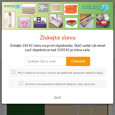
CHCETE NAKOUPIT VĚTŠÍ MNOŽSTVÍ NAŠICH PRODUKTŮ ZA LEPŠÍ
CENU? Klikněte ZDE
0
ks
+420 773 794 023
CZK
za
0 Kč
Pondělí-pátek 9-16 hodin
Menu
Získejte slevu
Získejte 100 Kč slevu na první objednávku. Stačí zadat váš email
a při objednávce nad 1000 Kč je sleva vaše.
Hledat
Odeslat
Úvod
UBRUSY
Teflonové ubrusy jednobarevné s vodoodpudivou úpravou
Rozměr 38x160cm
Teflonový ubrus 38x160cm - bordo 11
Přeji si odebírat novinky e-mailem dle
podmínek zpracování osobních údajů
.
Teflonový ubrus 38x160cm -
Souhlasím se
zpracováním osobních údajů
pro účely registrace.
bordo 11
Zavřít