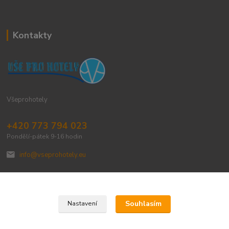
Kontakty
Všeprohotely
+420 773 794 023
Pondělí-pátek 9-16 hodin
info@vseprohotely.eu
Souhlasím
Nastavení
Upravit sběr cookies.