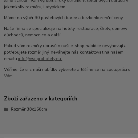
Jsme schopni vám vyrobit široký sortiment teflonových ubrusů v
jakémkoliv rozměru, i atypickém
Máme na výběr 30 pastelových barev a bezkonkurenční ceny.
Naše firma se specializuje na hotely, restaurace, školy, domovy
důchodců, nemocnice a další.
Pokud vám rozměry ubrusů v naší e-shop nabídce nevyhovují a
potřebujete rozměr jiný, neváhejte nás kontaktovat na našem
emailu
info@vseprohotely.eu
Věříme, že si z naší nabídky vyberete a těšíme se na spolupráci s
Vámi.
Zboží zařazeno v kategoriích
Rozměr 38x160cm