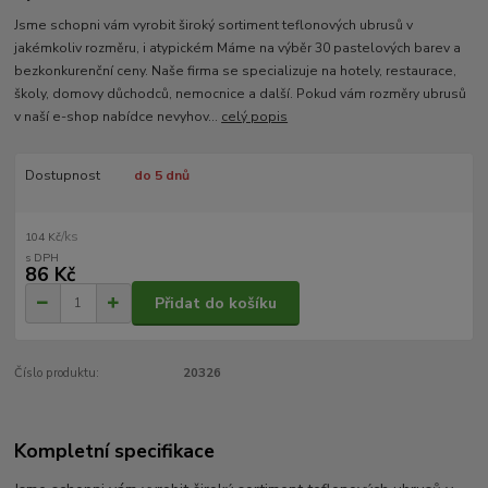
Jsme schopni vám vyrobit široký sortiment teflonových ubrusů v
jakémkoliv rozměru, i atypickém Máme na výběr 30 pastelových barev a
bezkonkurenční ceny. Naše firma se specializuje na hotely, restaurace,
školy, domovy důchodců, nemocnice a další. Pokud vám rozměry ubrusů
v naší e-shop nabídce nevyhov...
celý popis
Dostupnost
do 5 dnů
/
ks
104 Kč
86 Kč
Přidat do košíku
Číslo produktu:
20326
Kompletní specifikace