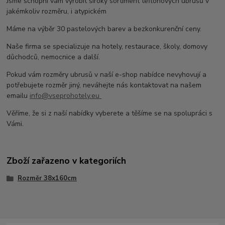
Jsme schopni vám vyrobit široký sortiment teflonových ubrusů v
jakémkoliv rozměru, i atypickém
Máme na výběr 30 pastelových barev a bezkonkurenční ceny.
Naše firma se specializuje na hotely, restaurace, školy, domovy
důchodců, nemocnice a další.
Pokud vám rozměry ubrusů v naší e-shop nabídce nevyhovují a
potřebujete rozměr jiný, neváhejte nás kontaktovat na našem
emailu
info@vseprohotely.eu
Věříme, že si z naší nabídky vyberete a těšíme se na spolupráci s
Vámi.
Zboží zařazeno v kategoriích
Rozměr 38x160cm