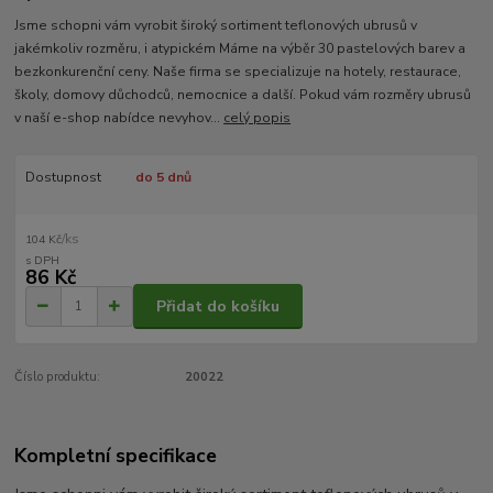
Jsme schopni vám vyrobit široký sortiment teflonových ubrusů v
jakémkoliv rozměru, i atypickém Máme na výběr 30 pastelových barev a
bezkonkurenční ceny. Naše firma se specializuje na hotely, restaurace,
školy, domovy důchodců, nemocnice a další. Pokud vám rozměry ubrusů
v naší e-shop nabídce nevyhov...
celý popis
Dostupnost
do 5 dnů
/
ks
104 Kč
86 Kč
Přidat do košíku
Číslo produktu:
20022
Kompletní specifikace