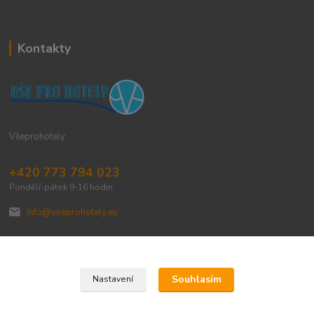
Kontakty
Všeprohotely
+420 773 794 023
Pondělí-pátek 9-16 hodin
info@vseprohotely.eu
Souhlasím
Nastavení
Upravit sběr cookies.