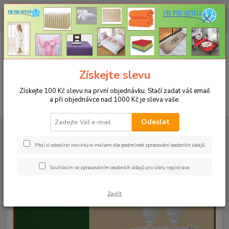
CHCETE NAKOUPIT VĚTŠÍ MNOŽSTVÍ NAŠICH PRODUKTŮ ZA LEPŠÍ
CENU? Klikněte ZDE
0
ks
+420 773 794 023
CZK
za
0 Kč
Pondělí-pátek 9-16 hodin
Menu
Získejte slevu
Získejte 100 Kč slevu na první objednávku. Stačí zadat váš email
a při objednávce nad 1000 Kč je sleva vaše.
Hledat
Odeslat
Úvod
UBRUSY
Teflonové ubrusy jednobarevné s vodoodpudivou úpravou
Rozměr 38x160cm
Teflonový ubrus 38x160cm - červený 26
Přeji si odebírat novinky e-mailem dle
podmínek zpracování osobních údajů
.
Teflonový ubrus 38x160cm -
Souhlasím se
zpracováním osobních údajů
pro účely registrace.
červený 26
Zavřít