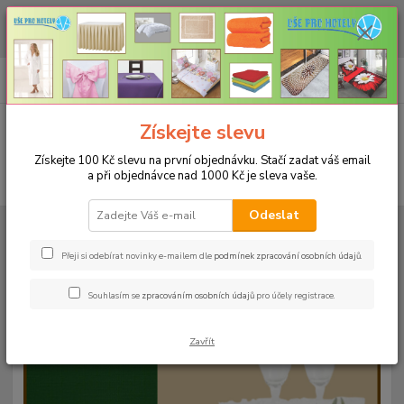
CHCETE NAKOUPIT VĚTŠÍ MNOŽSTVÍ NAŠICH PRODUKTŮ ZA LEPŠÍ
CENU? Klikněte ZDE
0
ks
+420 773 794 023
CZK
za
0 Kč
Pondělí-pátek 9-16 hodin
Menu
Získejte slevu
Získejte 100 Kč slevu na první objednávku. Stačí zadat váš email
a při objednávce nad 1000 Kč je sleva vaše.
Hledat
Odeslat
Úvod
UBRUSY
Teflonové ubrusy jednobarevné s vodoodpudivou úpravou
Rozměr 38x160cm
Teflonový ubrus 38x160cm - ekr 1
Přeji si odebírat novinky e-mailem dle
podmínek zpracování osobních údajů
.
Teflonový ubrus 38x160cm - ekr
Souhlasím se
zpracováním osobních údajů
pro účely registrace.
1
Zavřít