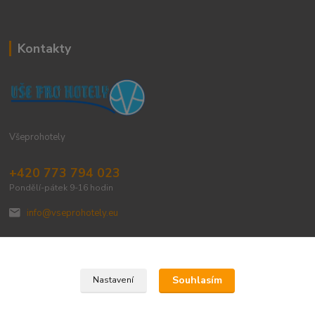
Kontakty
Všeprohotely
+420 773 794 023
Pondělí-pátek 9-16 hodin
info@vseprohotely.eu
Souhlasím
Nastavení
Upravit sběr cookies.