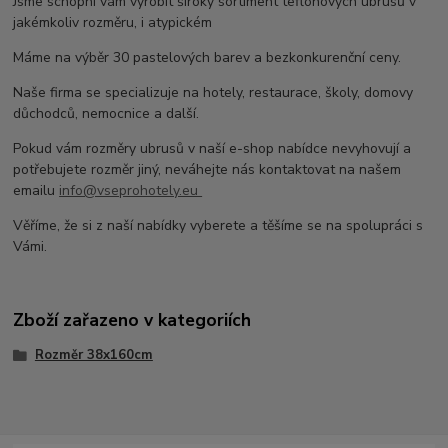
Jsme schopni vám vyrobit široký sortiment teflonových ubrusů v
jakémkoliv rozměru, i atypickém
Máme na výběr 30 pastelových barev a bezkonkurenční ceny.
Naše firma se specializuje na hotely, restaurace, školy, domovy
důchodců, nemocnice a další.
Pokud vám rozměry ubrusů v naší e-shop nabídce nevyhovují a
potřebujete rozměr jiný, neváhejte nás kontaktovat na našem
emailu
info@vseprohotely.eu
Věříme, že si z naší nabídky vyberete a těšíme se na spolupráci s
Vámi.
Zboží zařazeno v kategoriích
Rozměr 38x160cm