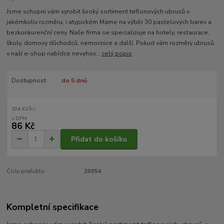
Jsme schopni vám vyrobit široký sortiment teflonových ubrusů v
jakémkoliv rozměru, i atypickém Máme na výběr 30 pastelových barev a
bezkonkurenční ceny. Naše firma se specializuje na hotely, restaurace,
školy, domovy důchodců, nemocnice a další. Pokud vám rozměry ubrusů
v naší e-shop nabídce nevyhov...
celý popis
Dostupnost
do 5 dnů
/
ks
104 Kč
86 Kč
Přidat do košíku
Číslo produktu:
20054
Kompletní specifikace