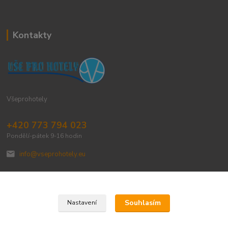
Kontakty
Všeprohotely
+420 773 794 023
Pondělí-pátek 9-16 hodin
info@vseprohotely.eu
Souhlasím
Nastavení
Upravit sběr cookies.