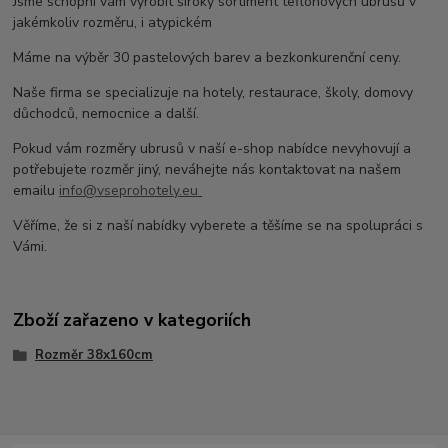
Jsme schopni vám vyrobit široký sortiment teflonových ubrusů v
jakémkoliv rozměru, i atypickém
Máme na výběr 30 pastelových barev a bezkonkurenční ceny.
Naše firma se specializuje na hotely, restaurace, školy, domovy
důchodců, nemocnice a další.
Pokud vám rozměry ubrusů v naší e-shop nabídce nevyhovují a
potřebujete rozměr jiný, neváhejte nás kontaktovat na našem
emailu
info@vseprohotely.eu
Věříme, že si z naší nabídky vyberete a těšíme se na spolupráci s
Vámi.
Zboží zařazeno v kategoriích
Rozměr 38x160cm