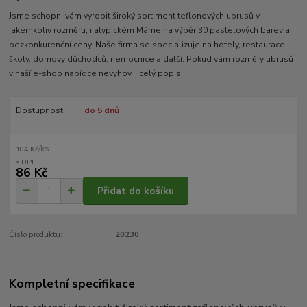
Jsme schopni vám vyrobit široký sortiment teflonových ubrusů v
jakémkoliv rozměru, i atypickém Máme na výběr 30 pastelových barev a
bezkonkurenční ceny. Naše firma se specializuje na hotely, restaurace,
školy, domovy důchodců, nemocnice a další. Pokud vám rozměry ubrusů
v naší e-shop nabídce nevyhov...
celý popis
Dostupnost
do 5 dnů
/
ks
104 Kč
86 Kč
Přidat do košíku
Číslo produktu:
20230
Kompletní specifikace