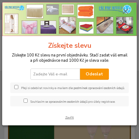
CHCETE NAKOUPIT VĚTŠÍ MNOŽSTVÍ NAŠICH PRODUKTŮ ZA LEPŠÍ
CENU? Klikněte ZDE
0
ks
+420 773 794 023
CZK
za
0 Kč
Pondělí-pátek 9-16 hodin
Menu
Získejte slevu
Získejte 100 Kč slevu na první objednávku. Stačí zadat váš email
a při objednávce nad 1000 Kč je sleva vaše.
Hledat
Odeslat
Úvod
UBRUSY
Teflonové ubrusy jednobarevné s vodoodpudivou úpravou
Rozměr 38x160cm
Teflonový ubrus 38x160cm - světlý losos 7
Přeji si odebírat novinky e-mailem dle
podmínek zpracování osobních údajů
.
Teflonový ubrus 38x160cm -
Souhlasím se
zpracováním osobních údajů
pro účely registrace.
světlý losos 7
Zavřít