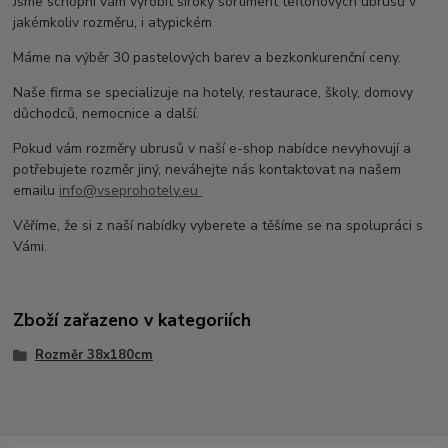
Jsme schopni vám vyrobit široký sortiment teflonových ubrusů v
jakémkoliv rozměru, i atypickém
Máme na výběr 30 pastelových barev a bezkonkurenční ceny.
Naše firma se specializuje na hotely, restaurace, školy, domovy
důchodců, nemocnice a další.
Pokud vám rozměry ubrusů v naší e-shop nabídce nevyhovují a
potřebujete rozměr jiný, neváhejte nás kontaktovat na našem
emailu
info@vseprohotely.eu
Věříme, že si z naší nabídky vyberete a těšíme se na spolupráci s
Vámi.
Zboží zařazeno v kategoriích
Rozměr 38x180cm