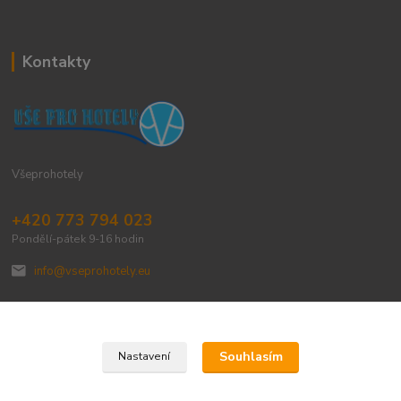
Kontakty
Všeprohotely
+420 773 794 023
Pondělí-pátek 9-16 hodin
info@vseprohotely.eu
Souhlasím
Nastavení
Upravit sběr cookies.