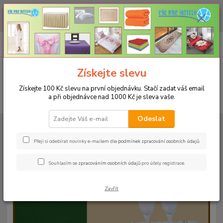
CHCETE NAKOUPIT VĚTŠÍ MNOŽSTVÍ NAŠICH PRODUKTŮ ZA LEPŠÍ
CENU? Klikněte ZDE
0
ks
+420 773 794 023
CZK
za
0 Kč
Pondělí-pátek 9-16 hodin
Menu
Získejte slevu
Získejte 100 Kč slevu na první objednávku. Stačí zadat váš email
a při objednávce nad 1000 Kč je sleva vaše.
Hledat
Odeslat
Úvod
UBRUSY
Teflonové ubrusy jednobarevné s vodoodpudivou úpravou
Rozměr 38x180cm
Teflonový ubrus 38x180cm - jeans 122
Přeji si odebírat novinky e-mailem dle
podmínek zpracování osobních údajů
.
Teflonový ubrus 38x180cm -
Souhlasím se
zpracováním osobních údajů
pro účely registrace.
jeans 122
Zavřít