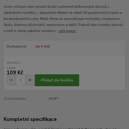
Jsme schopni vám vyrobit široký sortiment teflonových ubrusů v
jakémkoliv rozměru, i atypickém Máme na výběr 30 pastelových barev a
bezkonkurenční ceny. Naše firma se specializuje na hotely, restaurace,
školy, domovy důchodců, nemocnice a další. Pokud vám rozměry ubrusů
v naší e-shop nabídce nevyhov...
celý popis
Dostupnost
do 5 dnů
/
ks
132 Kč
109 Kč
Přidat do košíku
Číslo produktu:
20247
Kompletní specifikace