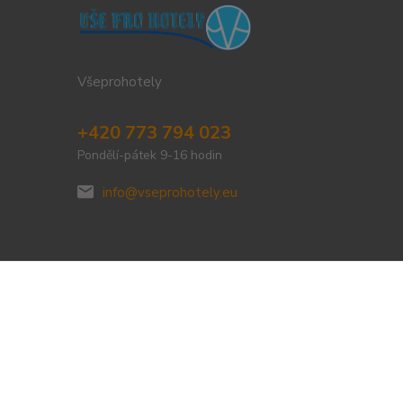
Všeprohotely
+420 773 794 023
Pondělí-pátek 9-16 hodin
info@vseprohotely.eu
Vytvořeno na
Eshop-rychle.cz