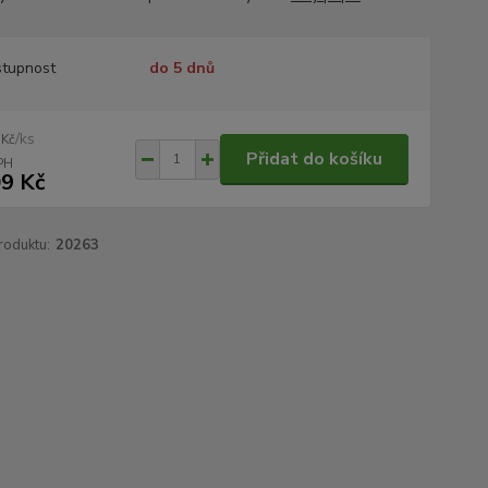
tupnost
do 5 dnů
/
ks
 Kč
Přidat do košíku
9 Kč
roduktu:
20263