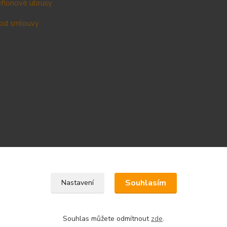
teflonové ubrusy
od smlouvy
Upravit sběr cookies.
Souhlasím
Nastavení
Souhlas můžete odmítnout
zde
.