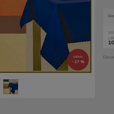
Dos
132
10
180 Kč
Číslo p
- 27 %