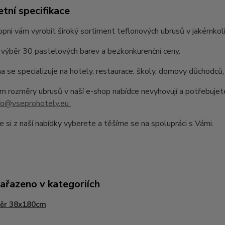
tní specifikace
pni vám vyrobit široký sortiment teflonových ubrusů v jakémkoli
výběr 30 pastelových barev a bezkonkurenční ceny.
a se specializuje na hotely, restaurace, školy, domovy důchodců,
 rozměry ubrusů v naší e-shop nabídce nevyhovují a potřebujet
fo@vseprohotely.eu
e si z naší nabídky vyberete a těšíme se na spolupráci s Vámi.
zařazeno v kategoriích
ěr 38x180cm