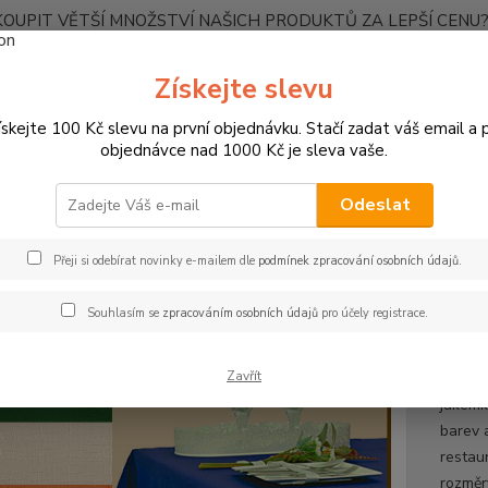
OUPIT VĚTŠÍ MNOŽSTVÍ NAŠICH PRODUKTŮ ZA LEPŠÍ CENU? K
Kontakty
Získejte slevu
ískejte 100 Kč slevu na první objednávku. Stačí zadat váš email a p
Nevíte
Hledat
objednávce nad 1000 Kč je sleva vaše.
+420
Ponděl
Odeslat
UBRUSY
Teflonové ubrusy jednobarevné s vodoodpudivou úpravou
Přeji si odebírat novinky e-mailem dle
podmínek zpracování osobních údajů
.
onový ubrus 38x180cm - modrý
Souhlasím se
zpracováním osobních údajů
pro účely registrace.
Spec
Zavřít
Jsme s
jakémk
barev 
restau
rozměr