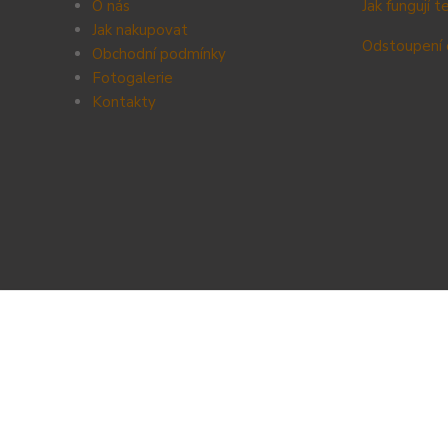
O nás
Jak fungují 
Jak nakupovat
Odstoupení 
Obchodní podmínky
Fotogalerie
Kontak
ty