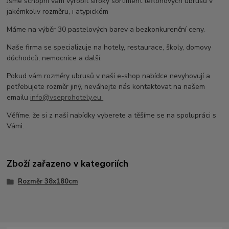
Jsme schopni vám vyrobit široký sortiment teflonových ubrusů v
jakémkoliv rozměru, i atypickém
Máme na výběr 30 pastelových barev a bezkonkurenční ceny.
Naše firma se specializuje na hotely, restaurace, školy, domovy
důchodců, nemocnice a další.
Pokud vám rozměry ubrusů v naší e-shop nabídce nevyhovují a
potřebujete rozměr jiný, neváhejte nás kontaktovat na našem
emailu
info@vseprohotely.eu
Věříme, že si z naší nabídky vyberete a těšíme se na spolupráci s
Vámi.
Zboží zařazeno v kategoriích
Rozměr 38x180cm