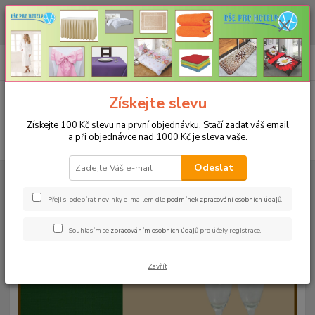
CHCETE NAKOUPIT VĚTŠÍ MNOŽSTVÍ NAŠICH PRODUKTŮ ZA LEPŠÍ
CENU? Klikněte ZDE
0
ks
+420 773 794 023
CZK
za
0 Kč
Pondělí-pátek 9-16 hodin
Menu
Získejte slevu
Získejte 100 Kč slevu na první objednávku. Stačí zadat váš email
a při objednávce nad 1000 Kč je sleva vaše.
Hledat
Odeslat
Úvod
UBRUSY
Teflonové ubrusy jednobarevné s vodoodpudivou úpravou
Rozměr 38x180cm
Teflonový ubrus 38x180cm - olivový R25
Přeji si odebírat novinky e-mailem dle
podmínek zpracování osobních údajů
.
Teflonový ubrus 38x180cm -
Souhlasím se
zpracováním osobních údajů
pro účely registrace.
olivový R25
Zavřít