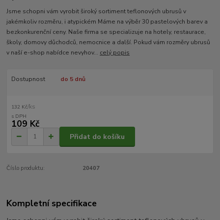
Jsme schopni vám vyrobit široký sortiment teflonových ubrusů v
jakémkoliv rozměru, i atypickém Máme na výběr 30 pastelových barev a
bezkonkurenční ceny. Naše firma se specializuje na hotely, restaurace,
školy, domovy důchodců, nemocnice a další. Pokud vám rozměry ubrusů
v naší e-shop nabídce nevyhov...
celý popis
Dostupnost
do 5 dnů
/
ks
132 Kč
109 Kč
Přidat do košíku
Číslo produktu:
20407
Kompletní specifikace