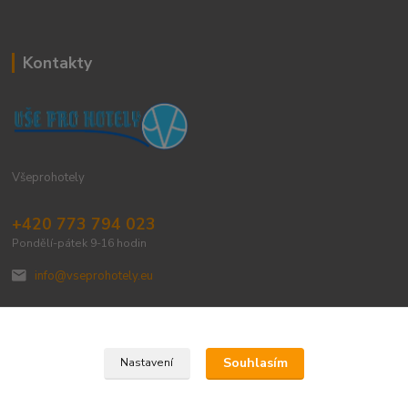
Kontakty
Všeprohotely
+420 773 794 023
Pondělí-pátek 9-16 hodin
info@vseprohotely.eu
Souhlasím
Nastavení
Upravit sběr cookies.