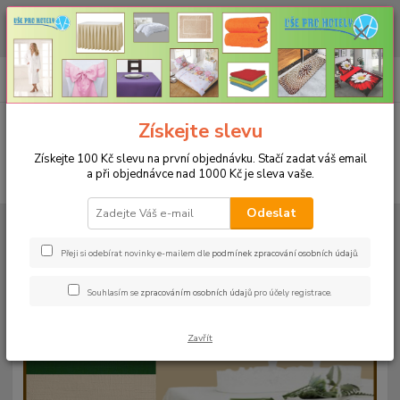
CHCETE NAKOUPIT VĚTŠÍ MNOŽSTVÍ NAŠICH PRODUKTŮ ZA LEPŠÍ
CENU? Klikněte ZDE
0
ks
+420 773 794 023
CZK
za
0 Kč
Pondělí-pátek 9-16 hodin
Menu
Získejte slevu
Získejte 100 Kč slevu na první objednávku. Stačí zadat váš email
a při objednávce nad 1000 Kč je sleva vaše.
Hledat
Odeslat
Úvod
UBRUSY
Teflonové ubrusy jednobarevné s vodoodpudivou úpravou
Rozměr 70x70cm
Teflonový ubrus 70x70cm - ekr 1
Přeji si odebírat novinky e-mailem dle
podmínek zpracování osobních údajů
.
Teflonový ubrus 70x70cm - ekr 1
Souhlasím se
zpracováním osobních údajů
pro účely registrace.
Zavřít