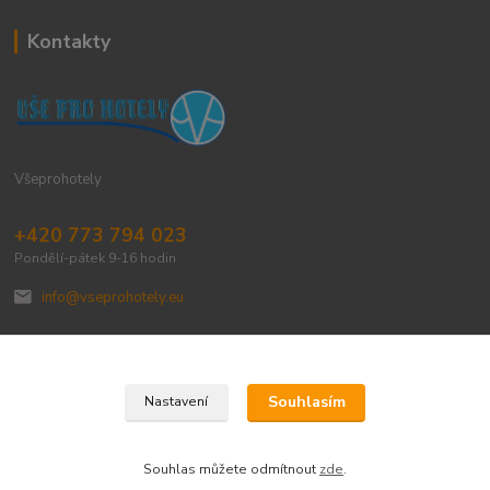
Kontakty
Všeprohotely
+420 773 794 023
Pondělí-pátek 9-16 hodin
info@vseprohotely.eu
Souhlasím
Nastavení
Upravit sběr cookies.
Souhlas můžete odmítnout
zde
.
Vytvořeno na
Eshop-rychle.cz