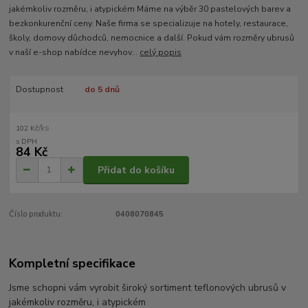
jakémkoliv rozměru, i atypickém Máme na výběr 30 pastelových barev a
bezkonkurenční ceny. Naše firma se specializuje na hotely, restaurace,
školy, domovy důchodců, nemocnice a další. Pokud vám rozměry ubrusů
v naší e-shop nabídce nevyhov...
celý popis
Dostupnost
do 5 dnů
/
ks
102 Kč
84 Kč
Přidat do košíku
Číslo produktu:
0408070845
Kompletní specifikace
Jsme schopni vám vyrobit široký sortiment teflonových ubrusů v
jakémkoliv rozměru, i atypickém