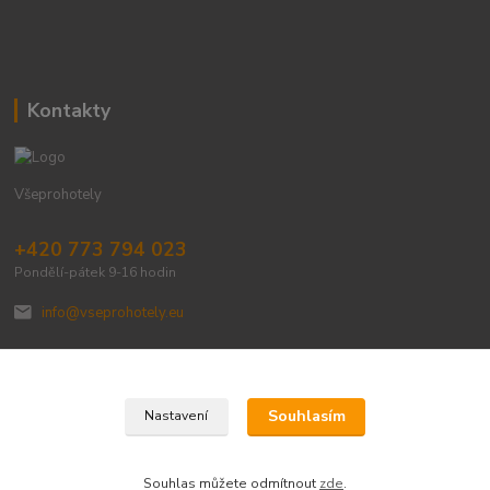
Kontakty
Všeprohotely
+420 773 794 023
Pondělí-pátek 9-16 hodin
info@vseprohotely.eu
Souhlasím
Nastavení
Upravit sběr cookies.
Souhlas můžete odmítnout
zde
.