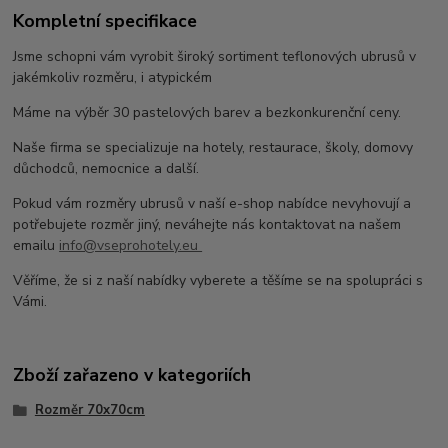
Kompletní specifikace
Jsme schopni vám vyrobit široký sortiment teflonových ubrusů v
jakémkoliv rozměru, i atypickém
Máme na výběr 30 pastelových barev a bezkonkurenční ceny.
Naše firma se specializuje na hotely, restaurace, školy, domovy
důchodců, nemocnice a další.
Pokud vám rozměry ubrusů v naší e-shop nabídce nevyhovují a
potřebujete rozměr jiný, neváhejte nás kontaktovat na našem
emailu
info@vseprohotely.eu
Věříme, že si z naší nabídky vyberete a těšíme se na spolupráci s
Vámi.
Zboží zařazeno v kategoriích
Rozměr 70x70cm