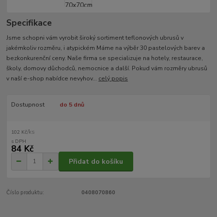
Specifikace
Jsme schopni vám vyrobit široký sortiment teflonových ubrusů v
jakémkoliv rozměru, i atypickém Máme na výběr 30 pastelových barev a
bezkonkurenční ceny. Naše firma se specializuje na hotely, restaurace,
školy, domovy důchodců, nemocnice a další. Pokud vám rozměry ubrusů
v naší e-shop nabídce nevyhov...
celý popis
Dostupnost
do 5 dnů
/
ks
102 Kč
84 Kč
Přidat do košíku
Číslo produktu:
0408070860