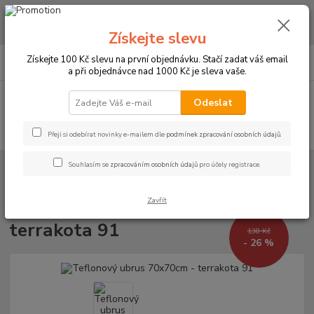
CHCETE NAKOUPIT VĚTŠÍ MNOŽSTVÍ NAŠICH PRODUKTŮ ZA LEPŠÍ
CENU? Klikněte ZDE
Získejte slevu
0
ks
+420 773 794 023
Získejte 100 Kč slevu na první objednávku. Stačí zadat váš email
CZK
za
0 Kč
Pondělí-pátek 9-16 hodin
a při objednávce nad 1000 Kč je sleva vaše.
Menu
Odeslat
Hledat
Přeji si odebírat novinky e-mailem dle
podmínek zpracování osobních údajů
.
Souhlasím se
zpracováním osobních údajů
pro účely registrace.
Úvod
UBRUSY
Teflonové ubrusy jednobarevné s vodoodpudivou úpravou
Rozměr 70x70cm
Teflonový ubrus 70x70cm - terrakota 91
Zavřít
Teflonový ubrus 70x70cm -
terrakota 91
138 Kč
- 26 %