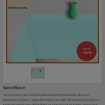
140 Kč
- 26 %
Specifikace
Jsme schopni vám vyrobit široký sortiment teflonových ubrusů v
jakémkoliv rozměru, i atypickém Máme na výběr 30 pastelových barev a
bezkonkurenční ceny. Naše firma se specializuje na hotely, restaurace,