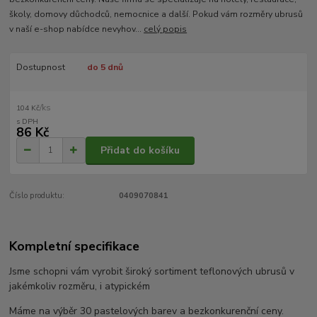
školy, domovy důchodců, nemocnice a další. Pokud vám rozměry ubrusů
v naší e-shop nabídce nevyhov...
celý popis
Dostupnost
do 5 dnů
/
ks
104 Kč
86 Kč
Přidat do košíku
Číslo produktu:
0409070841
Kompletní specifikace
Jsme schopni vám vyrobit široký sortiment teflonových ubrusů v
jakémkoliv rozměru, i atypickém
Máme na výběr 30 pastelových barev a bezkonkurenční ceny.