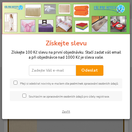
CHCETE NAKOUPIT VĚTŠÍ MNOŽSTVÍ NAŠICH PRODUKTŮ ZA LEPŠÍ
CENU? Klikněte ZDE
0
ks
+420 773 794 023
CZK
za
0 Kč
Pondělí-pátek 9-16 hodin
Menu
Získejte slevu
Získejte 100 Kč slevu na první objednávku. Stačí zadat váš email
a při objednávce nad 1000 Kč je sleva vaše.
Hledat
Odeslat
Úvod
UBRUSY
Teflonové ubrusy jednobarevné s vodoodpudivou úpravou
Rozměr 80x80cm
Teflonový ubrus 80x80cm - blankytný 9
Přeji si odebírat novinky e-mailem dle
podmínek zpracování osobních údajů
.
Teflonový ubrus 80x80cm -
Souhlasím se
zpracováním osobních údajů
pro účely registrace.
blankytný 9
Zavřít