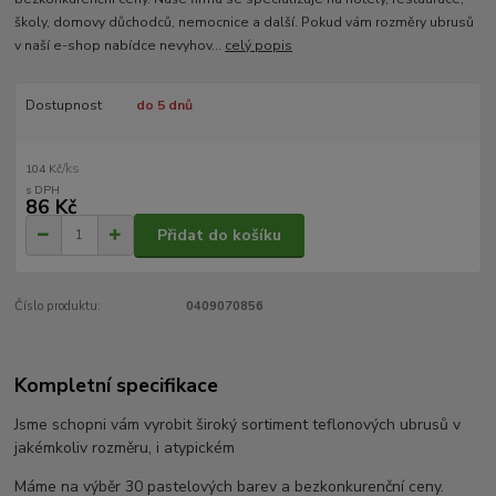
školy, domovy důchodců, nemocnice a další. Pokud vám rozměry ubrusů
v naší e-shop nabídce nevyhov...
celý popis
Dostupnost
do 5 dnů
/
ks
104 Kč
86 Kč
Přidat do košíku
Číslo produktu:
0409070856
Kompletní specifikace
Jsme schopni vám vyrobit široký sortiment teflonových ubrusů v
jakémkoliv rozměru, i atypickém
Máme na výběr 30 pastelových barev a bezkonkurenční ceny.