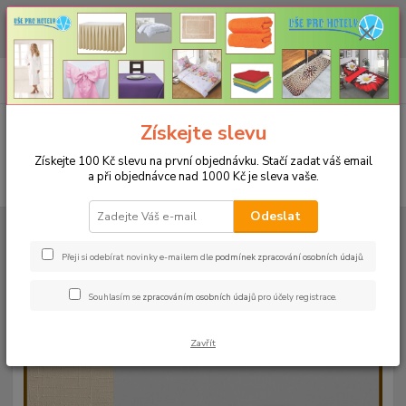
CHCETE NAKOUPIT VĚTŠÍ MNOŽSTVÍ NAŠICH PRODUKTŮ ZA LEPŠÍ
CENU? Klikněte ZDE
0
ks
+420 773 794 023
CZK
za
0 Kč
Pondělí-pátek 9-16 hodin
Menu
Získejte slevu
Získejte 100 Kč slevu na první objednávku. Stačí zadat váš email
a při objednávce nad 1000 Kč je sleva vaše.
Hledat
Odeslat
Úvod
UBRUSY
Teflonové ubrusy jednobarevné s vodoodpudivou úpravou
Rozměr 80x80cm
Teflonový ubrus 80x80cm - světle béžový 14
Přeji si odebírat novinky e-mailem dle
podmínek zpracování osobních údajů
.
Teflonový ubrus 80x80cm -
Souhlasím se
zpracováním osobních údajů
pro účely registrace.
světle béžový 14
Zavřít