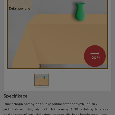
140 Kč
- 26 %
Specifikace
Jsme schopni vám vyrobit široký sortiment teflonových ubrusů v
jakémkoliv rozměru, i atypickém Máme na výběr 30 pastelových barev a
bezkonkurenční ceny. Naše firma se specializuje na hotely, restaurace,