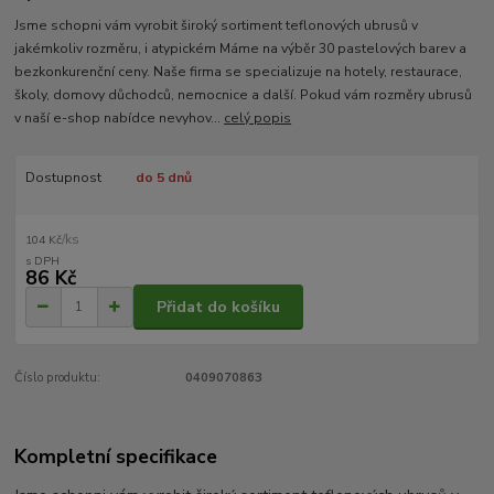
Jsme schopni vám vyrobit široký sortiment teflonových ubrusů v
jakémkoliv rozměru, i atypickém Máme na výběr 30 pastelových barev a
bezkonkurenční ceny. Naše firma se specializuje na hotely, restaurace,
školy, domovy důchodců, nemocnice a další. Pokud vám rozměry ubrusů
v naší e-shop nabídce nevyhov...
celý popis
Dostupnost
do 5 dnů
/
ks
104 Kč
86 Kč
Přidat do košíku
Číslo produktu:
0409070863
Kompletní specifikace