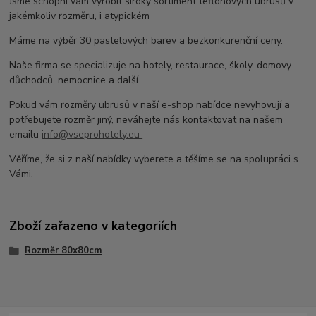
Jsme schopni vám vyrobit široký sortiment teflonových ubrusů v
jakémkoliv rozměru, i atypickém
Máme na výběr 30 pastelových barev a bezkonkurenční ceny.
Naše firma se specializuje na hotely, restaurace, školy, domovy
důchodců, nemocnice a další.
Pokud vám rozměry ubrusů v naší e-shop nabídce nevyhovují a
potřebujete rozměr jiný, neváhejte nás kontaktovat na našem
emailu
info@vseprohotely.eu
Věříme, že si z naší nabídky vyberete a těšíme se na spolupráci s
Vámi.
Zboží zařazeno v kategoriích
Rozměr 80x80cm