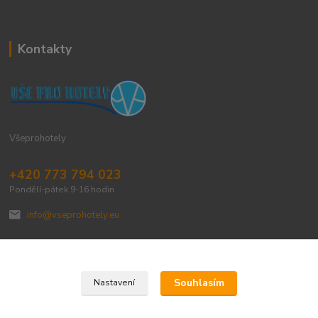
Kontakty
Všeprohotely
+420 773 794 023
Pondělí-pátek 9-16 hodin
info@vseprohotely.eu
Souhlasím
Nastavení
Upravit sběr cookies.