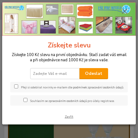
CHCETE NAKOUPIT VĚTŠÍ MNOŽSTVÍ NAŠICH PRODUKTŮ ZA LEPŠÍ
CENU? Klikněte ZDE
0
ks
+420 773 794 023
CZK
za
0 Kč
Pondělí-pátek 9-16 hodin
Menu
Získejte slevu
Získejte 100 Kč slevu na první objednávku. Stačí zadat váš email
a při objednávce nad 1000 Kč je sleva vaše.
Hledat
Odeslat
Úvod
UBRUSY
Teflonové ubrusy jednobarevné s vodoodpudivou úpravou
Rozměr 80x80cm
Teflonový ubrus 80x80cm - tmavě zelený 12
Přeji si odebírat novinky e-mailem dle
podmínek zpracování osobních údajů
.
Teflonový ubrus 80x80cm -
Souhlasím se
zpracováním osobních údajů
pro účely registrace.
tmavě zelený 12
Zavřít