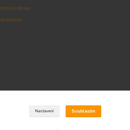
teflonové ubrusy
od smlouvy
Upravit sběr cookies.
Souhlasím
Nastavení