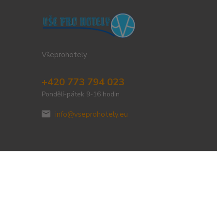
Všeprohotely
+420 773 794 023
Pondělí-pátek 9-16 hodin
info@vseprohotely.eu