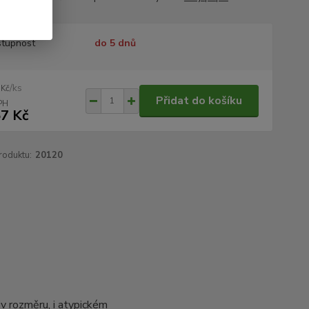
tupnost
do 5 dnů
/
ks
 Kč
Přidat do košíku
7 Kč
roduktu:
20120
v rozměru, i atypickém