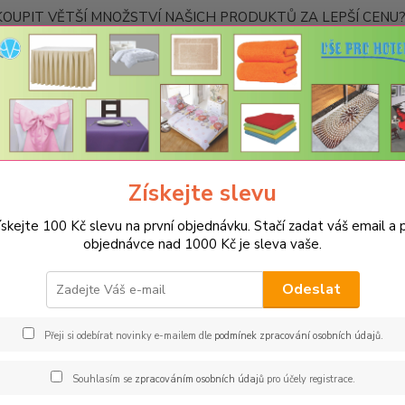
OUPIT VĚTŠÍ MNOŽSTVÍ NAŠICH PRODUKTŮ ZA LEPŠÍ CENU? K
Kontakty
Nevíte
Hledat
+420
Ponděl
Získejte slevu
UBRUSY
Teflonové ubrusy jednobarevné s vodoodpudivou úpravou
ískejte 100 Kč slevu na první objednávku. Stačí zadat váš email a p
onový ubrus kulatý 140cm - akv
objednávce nad 1000 Kč je sleva vaše.
Spec
Odeslat
Jsme s
jakémk
Přeji si odebírat novinky e-mailem dle
podmínek zpracování osobních údajů
.
barev 
restau
Souhlasím se
zpracováním osobních údajů
pro účely registrace.
rozměr