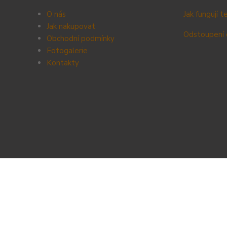
O nás
Jak fungují 
Jak nakupovat
Odstoupení 
Obchodní podmínky
Fotogalerie
Kontak
ty