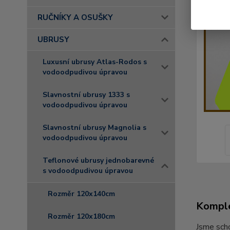
RUČNÍKY A OSUŠKY
UBRUSY
Luxusní ubrusy Atlas-Rodos s
vodoodpudivou úpravou
Slavnostní ubrusy 1333 s
vodoodpudivou úpravou
Slavnostní ubrusy Magnolia s
vodoodpudivou úpravou
Teflonové ubrusy jednobarevné
s vodoodpudivou úpravou
Rozměr 120x140cm
Komple
Rozměr 120x180cm
Jsme scho