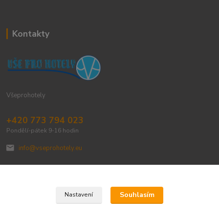
Kontakty
Všeprohotely
+420 773 794 023
Pondělí-pátek 9-16 hodin
info@vseprohotely.eu
Souhlasím
Nastavení
Upravit sběr cookies.