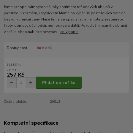
Jsme schopni vám vyrobit široký sortiment teflonových ubrusů v
jakémkoliv rozměru, i atypickém Máme na výběr 30 pastelových barev a
bezkonkurenční ceny. Naše firma se specializuje na hotely, restaurace,
školy, domovy důchodců, nemocnice a další. Pokud vám rozměry ubrusů
v naší e-shop nabídce nevyhov...
celý popis
Dostupnost
do 5 dnů
/
ks
311 Kč
257 Kč
Přidat do košíku
Číslo produktu:
20312
Kompletní specifikace