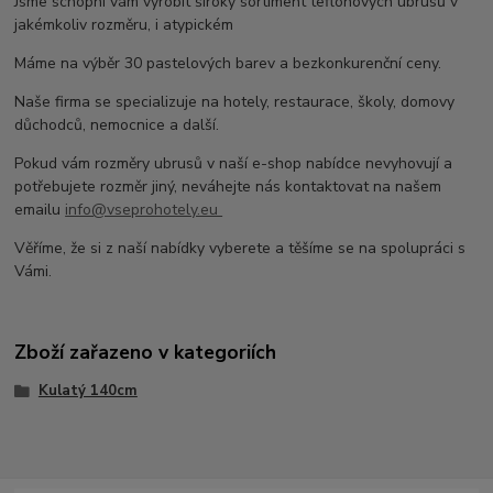
Jsme schopni vám vyrobit široký sortiment teflonových ubrusů v
jakémkoliv rozměru, i atypickém
Máme na výběr 30 pastelových barev a bezkonkurenční ceny.
Naše firma se specializuje na hotely, restaurace, školy, domovy
důchodců, nemocnice a další.
Pokud vám rozměry ubrusů v naší e-shop nabídce nevyhovují a
potřebujete rozměr jiný, neváhejte nás kontaktovat na našem
emailu
info@vseprohotely.eu
Věříme, že si z naší nabídky vyberete a těšíme se na spolupráci s
Vámi.
Zboží zařazeno v kategoriích
Kulatý 140cm