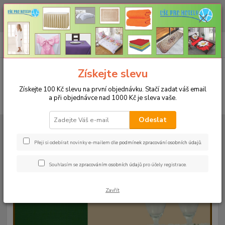
CHCETE NAKOUPIT VĚTŠÍ MNOŽSTVÍ NAŠICH PRODUKTŮ ZA LEPŠÍ
CENU? Klikněte ZDE
0
ks
+420 773 794 023
CZK
za
0 Kč
Pondělí-pátek 9-16 hodin
Menu
Získejte slevu
Získejte 100 Kč slevu na první objednávku. Stačí zadat váš email
a při objednávce nad 1000 Kč je sleva vaše.
Hledat
Odeslat
Úvod
UBRUSY
Teflonové ubrusy jednobarevné s vodoodpudivou úpravou
Kulatý 140cm
Teflonový ubrus kulatý 140cm - šedý 101
Přeji si odebírat novinky e-mailem dle
podmínek zpracování osobních údajů
.
Teflonový ubrus kulatý 140cm -
Souhlasím se
zpracováním osobních údajů
pro účely registrace.
šedý 101
Zavřít