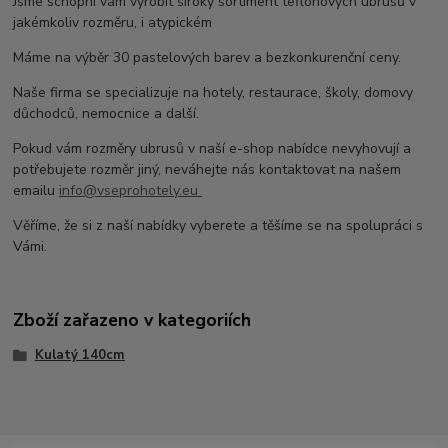
Jsme schopni vám vyrobit široký sortiment teflonových ubrusů v
jakémkoliv rozměru, i atypickém
Máme na výběr 30 pastelových barev a bezkonkurenční ceny.
Naše firma se specializuje na hotely, restaurace, školy, domovy
důchodců, nemocnice a další.
Pokud vám rozměry ubrusů v naší e-shop nabídce nevyhovují a
potřebujete rozměr jiný, neváhejte nás kontaktovat na našem
emailu
info@vseprohotely.eu
Věříme, že si z naší nabídky vyberete a těšíme se na spolupráci s
Vámi.
Zboží zařazeno v kategoriích
Kulatý 140cm