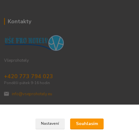
Kontakty
Všeprohotely
+420 773 794 023
Pondělí-pátek 9-16 hodin
info@vseprohotely.eu
Souhlasím
Nastavení
Upravit sběr cookies.