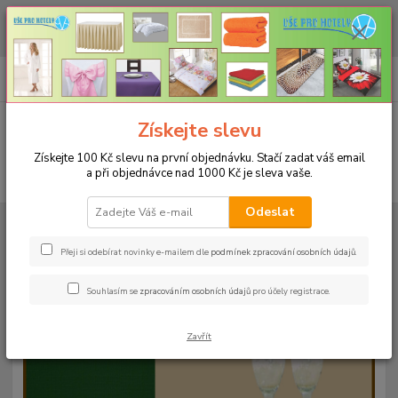
CHCETE NAKOUPIT VĚTŠÍ MNOŽSTVÍ NAŠICH PRODUKTŮ ZA LEPŠÍ
CENU? Klikněte ZDE
0
ks
+420 773 794 023
CZK
za
0 Kč
Pondělí-pátek 9-16 hodin
Menu
Získejte slevu
Získejte 100 Kč slevu na první objednávku. Stačí zadat váš email
a při objednávce nad 1000 Kč je sleva vaše.
Hledat
Odeslat
Úvod
UBRUSY
Teflonové ubrusy jednobarevné s vodoodpudivou úpravou
Kulatý 140cm
Teflonový ubrus kulatý 140cm - světle žlutý 5
Přeji si odebírat novinky e-mailem dle
podmínek zpracování osobních údajů
.
Teflonový ubrus kulatý 140cm -
Souhlasím se
zpracováním osobních údajů
pro účely registrace.
světle žlutý 5
Zavřít