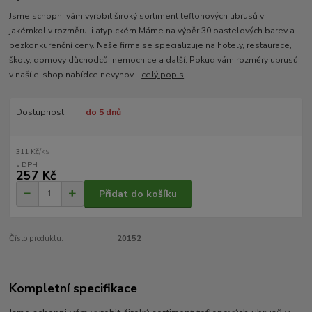
Jsme schopni vám vyrobit široký sortiment teflonových ubrusů v
jakémkoliv rozměru, i atypickém Máme na výběr 30 pastelových barev a
bezkonkurenční ceny. Naše firma se specializuje na hotely, restaurace,
školy, domovy důchodců, nemocnice a další. Pokud vám rozměry ubrusů
v naší e-shop nabídce nevyhov...
celý popis
Dostupnost
do 5 dnů
/
ks
311 Kč
257 Kč
Přidat do košíku
Číslo produktu:
20152
Kompletní specifikace