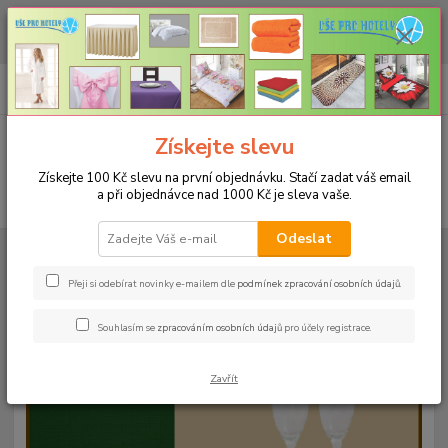
CHCETE NAKOUPIT VĚTŠÍ MNOŽSTVÍ NAŠICH PRODUKTŮ ZA LEPŠÍ
CENU? Klikněte ZDE
0
ks
+420 773 794 023
CZK
za
0 Kč
Pondělí-pátek 9-16 hodin
Menu
Získejte slevu
Získejte 100 Kč slevu na první objednávku. Stačí zadat váš email
a při objednávce nad 1000 Kč je sleva vaše.
Hledat
Odeslat
Úvod
UBRUSY
Teflonové ubrusy jednobarevné s vodoodpudivou úpravou
Kulatý 140cm
Teflonový ubrus kulatý 140cm - terrakota 91
Přeji si odebírat novinky e-mailem dle
podmínek zpracování osobních údajů
.
Teflonový ubrus kulatý 140cm -
Souhlasím se
zpracováním osobních údajů
pro účely registrace.
terrakota 91
Zavřít