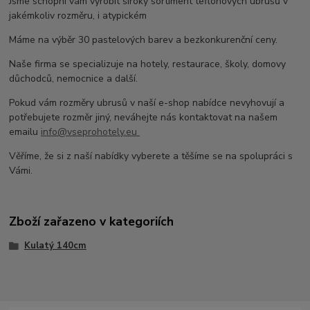
Jsme schopni vám vyrobit široký sortiment teflonových ubrusů v
jakémkoliv rozměru, i atypickém
Máme na výběr 30 pastelových barev a bezkonkurenční ceny.
Naše firma se specializuje na hotely, restaurace, školy, domovy
důchodců, nemocnice a další.
Pokud vám rozměry ubrusů v naší e-shop nabídce nevyhovují a
potřebujete rozměr jiný, neváhejte nás kontaktovat na našem
emailu
info@vseprohotely.eu
Věříme, že si z naší nabídky vyberete a těšíme se na spolupráci s
Vámi.
Zboží zařazeno v kategoriích
Kulatý 140cm