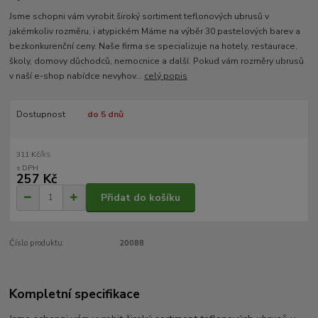
Jsme schopni vám vyrobit široký sortiment teflonových ubrusů v
jakémkoliv rozměru, i atypickém Máme na výběr 30 pastelových barev a
bezkonkurenční ceny. Naše firma se specializuje na hotely, restaurace,
školy, domovy důchodců, nemocnice a další. Pokud vám rozměry ubrusů
v naší e-shop nabídce nevyhov...
celý popis
Dostupnost
do 5 dnů
/
ks
311 Kč
257 Kč
Přidat do košíku
Číslo produktu:
20088
Kompletní specifikace