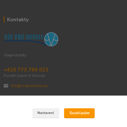
Kontakty
Všeprohotely
+420 773 794 023
Pondělí-pátek 9-16 hodin
info@vseprohotely.eu
Souhlasím
Nastavení
Upravit sběr cookies.