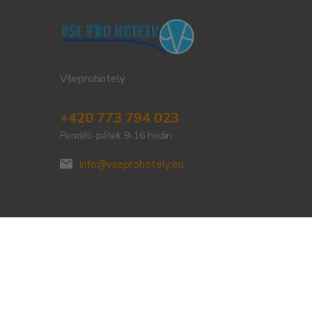
Všeprohotely
+420 773 794 023
Pondělí-pátek 9-16 hodin
info@vseprohotely.eu