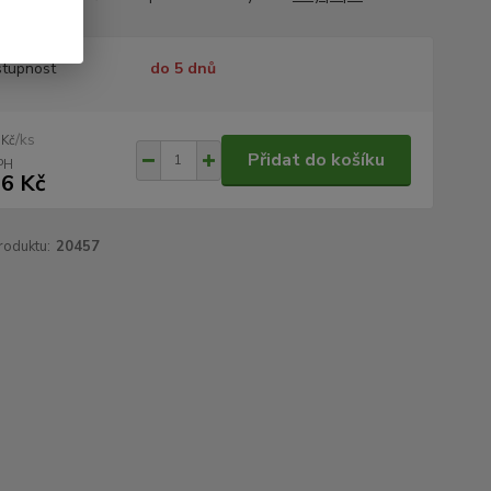
tupnost
do 5 dnů
/
ks
 Kč
Přidat do košíku
6 Kč
roduktu:
20457