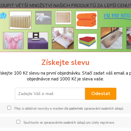
OUPIT VĚTŠÍ MNOŽSTVÍ NAŠICH PRODUKTŮ ZA LEPŠÍ CENU? K
Kontakty
Nevíte
Hledat
+420
Ponděl
Získejte slevu
UBRUSY
Teflonové ubrusy jednobarevné s vodoodpudivou úpravou
ískejte 100 Kč slevu na první objednávku. Stačí zadat váš email a p
onový ubrus kulatý 150cm - čer
objednávce nad 1000 Kč je sleva vaše.
Spec
Odeslat
Jsme s
jakémk
Přeji si odebírat novinky e-mailem dle
podmínek zpracování osobních údajů
.
barev 
restau
Souhlasím se
zpracováním osobních údajů
pro účely registrace.
rozměr