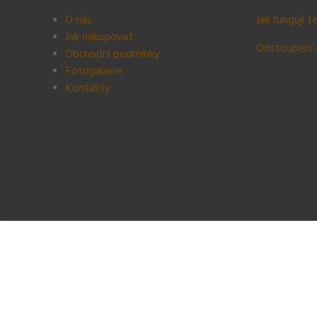
O nás
Jak fungují 
Jak nakupovat
Odstoupení 
Obchodní podmínky
Fotogalerie
Kontak
ty