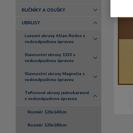
RUČNÍKY A OSUŠKY
UBRUSY
Luxusní ubrusy Atlas-Rodos s
vodoodpudivou úpravou
Slavnostní ubrusy 1333 s
vodoodpudivou úpravou
Slavnostní ubrusy Magnolia s
vodoodpudivou úpravou
Teflonové ubrusy jednobarevné
s vodoodpudivou úpravou
Rozměr 120x140cm
Rozměr 120x180cm