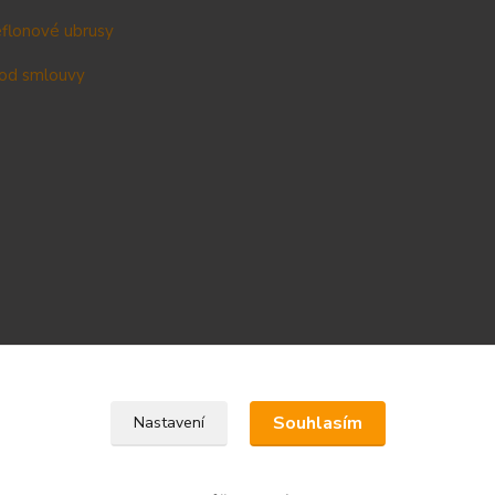
teflonové ubrusy
od smlouvy
Upravit sběr cookies.
Souhlasím
Nastavení