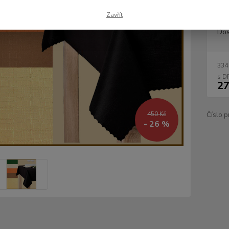
Zavřít
Dos
334
27
450 Kč
Číslo p
- 26 %