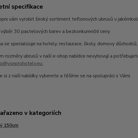
tní specifikace
pni vám vyrobit široký sortiment teflonových ubrusů v jakémkoli
výběr 30 pastelových barev a bezkonkurenční ceny.
a se specializuje na hotely, restaurace, školy, domovy důchodců,
 rozměry ubrusů v naší e-shop nabídce nevyhovují a potřebujet
fo@vseprohotely.eu
e si z naší nabídky vyberete a těšíme se na spolupráci s Vámi.
zařazeno v kategoriích
tý 150cm