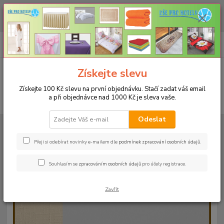
CHCETE NAKOUPIT VĚTŠÍ MNOŽSTVÍ NAŠICH PRODUKTŮ ZA LEPŠÍ
CENU? Klikněte ZDE
0
ks
+420 773 794 023
CZK
za
0 Kč
Pondělí-pátek 9-16 hodin
Menu
Získejte slevu
Získejte 100 Kč slevu na první objednávku. Stačí zadat váš email
a při objednávce nad 1000 Kč je sleva vaše.
Hledat
Odeslat
Úvod
UBRUSY
Teflonové ubrusy jednobarevné s vodoodpudivou úpravou
Kulatý 150cm
Teflonový ubrus kulatý 150cm - hnědý 113
Přeji si odebírat novinky e-mailem dle
podmínek zpracování osobních údajů
.
Teflonový ubrus kulatý 150cm -
Souhlasím se
zpracováním osobních údajů
pro účely registrace.
hnědý 113
Zavřít