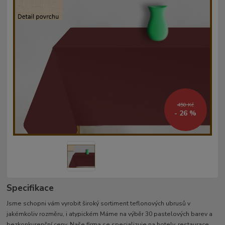
450 Kč
- 26 %
Specifikace
Jsme schopni vám vyrobit široký sortiment teflonových ubrusů v
jakémkoliv rozměru, i atypickém Máme na výběr 30 pastelových barev a
bezkonkurenční ceny. Naše firma se specializuje na hotely, restaurace,