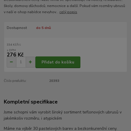
školy, domovy důchodců, nemocnice a další. Pokud vám rozměry ubrusů
v naší e-shop nabídce nevyhov...
celý popis
Dostupnost
do 5 dnů
/
ks
334 Kč
276 Kč
Přidat do košíku
Číslo produktu:
20393
Kompletní specifikace
Jsme schopni vám vyrobit široký sortiment teflonových ubrusů v
jakémkoliv rozměru, i atypickém
Máme na výběr 30 pastelových barev a bezkonkurenční ceny.