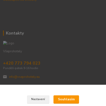
Kontakty
Všeprohotely
+420 773 794 023
Pondělí-pátek 9-16 hodin
info@vseprohotely.eu
Souhlasím
Nastavení
Upravit sběr cookies.