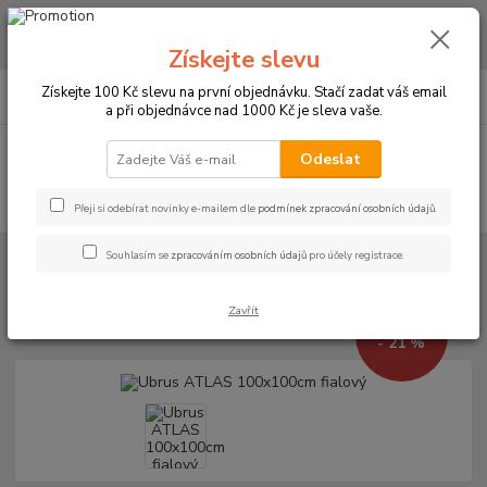
CHCETE NAKOUPIT VĚTŠÍ MNOŽSTVÍ NAŠICH PRODUKTŮ ZA LEPŠÍ
CENU? Klikněte ZDE
Získejte slevu
0
ks
+420 773 794 023
Získejte 100 Kč slevu na první objednávku. Stačí zadat váš email
CZK
za
0 Kč
Pondělí-pátek 9-16 hodin
a při objednávce nad 1000 Kč je sleva vaše.
Menu
Odeslat
Hledat
Přeji si odebírat novinky e-mailem dle
podmínek zpracování osobních údajů
.
Souhlasím se
zpracováním osobních údajů
pro účely registrace.
Úvod
UBRUSY
Luxusní ubrusy Atlas-Rodos s vodoodpudivou úpravou
Rozměr 100x100cm
Ubrus ATLAS 100x100cm fialový
Zavřít
Ubrus ATLAS 100x100cm fialový
367 Kč
- 21 %