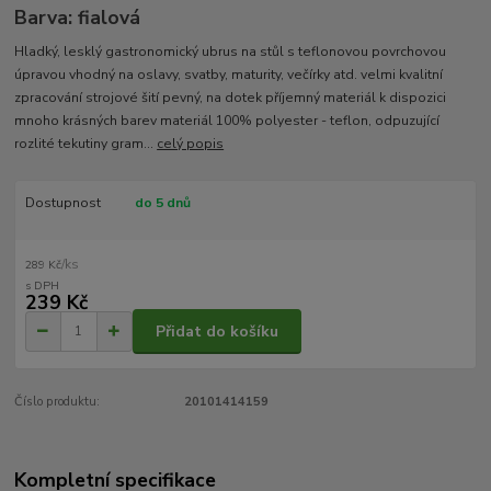
Barva: fialová
Hladký, lesklý gastronomický ubrus na stůl s teflonovou povrchovou
úpravou vhodný na oslavy, svatby, maturity, večírky atd. velmi kvalitní
zpracování strojové šití pevný, na dotek příjemný materiál k dispozici
mnoho krásných barev materiál 100% polyester - teflon, odpuzující
rozlité tekutiny gram...
celý popis
Dostupnost
do 5 dnů
/
ks
289 Kč
239 Kč
Přidat do košíku
Číslo produktu:
20101414159
Kompletní specifikace