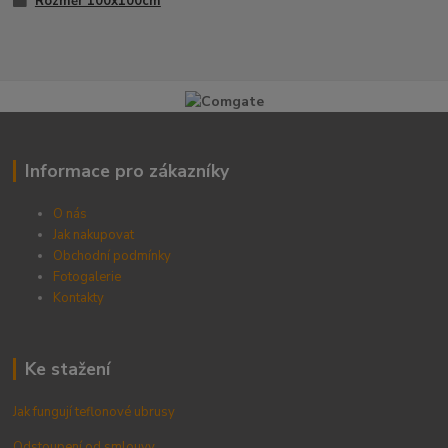
Rozměr 100x100cm
Informace pro zákazníky
O nás
Jak nakupovat
Obchodní podmínky
Fotogalerie
Kontak
ty
Ke stažení
Jak fungují teflonové ubrusy
Odstoupení od smlouvy