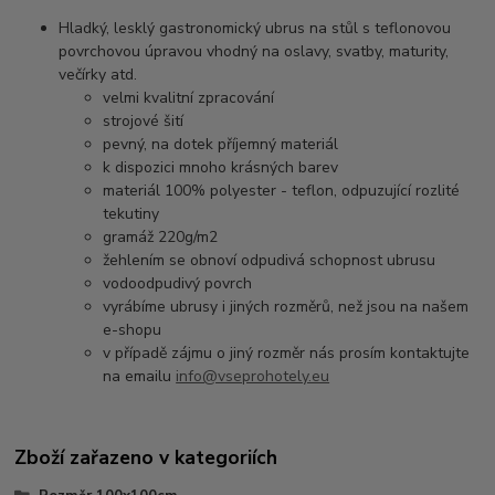
Hladký, lesklý gastronomický ubrus na stůl s teflonovou
povrchovou úpravou vhodný na oslavy, svatby, maturity,
večírky atd.
velmi kvalitní zpracování
strojové šití
pevný, na dotek příjemný materiál
k dispozici mnoho krásných barev
materiál 100% polyester - teflon, odpuzující rozlité
tekutiny
gramáž 220g/m2
žehlením se obnoví odpudivá schopnost ubrusu
vodoodpudivý povrch
vyrábíme ubrusy i jiných rozměrů, než jsou na našem
e-shopu
v případě zájmu o jiný rozměr nás prosím kontaktujte
na emailu
info@vseprohotely.eu
Zboží zařazeno v kategoriích