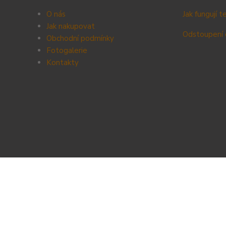
O nás
Jak fungují 
Jak nakupovat
Odstoupení 
Obchodní podmínky
Fotogalerie
Kontak
ty