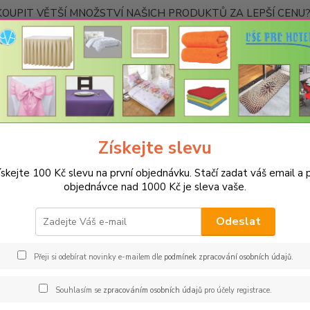
OUPIT VĚTŠÍ MNOŽSTVÍ NAŠICH PRODUKTŮ ZA LEPŠÍ CENU? K
Kontakty
Nevíte
Hledat
+420
Ponděl
Získejte slevu
UBRUSY
Luxusní ubrusy Atlas-Rodos s vodoodpudivou úpravou
Ro
ískejte 100 Kč slevu na první objednávku. Stačí zadat váš email a p
us ATLAS 100x100cm kakaový
objednávce nad 1000 Kč je sleva vaše.
Barv
Odeslat
Hladký
povrch
Přeji si odebírat novinky e-mailem dle
podmínek zpracování osobních údajů
.
velmi k
materi
Souhlasím se
zpracováním osobních údajů
pro účely registrace.
- teflo