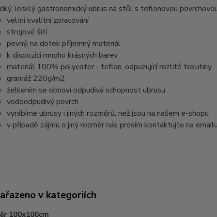
dký, lesklý gastronomický ubrus na stůl s teflonovou povrchovou 
velmi kvalitní zpracování
strojové šití
pevný, na dotek příjemný materiál
k dispozici mnoho krásných barev
materiál 100% polyester - teflon, odpuzující rozlité tekutiny
gramáž 220g/m2
žehlením se obnoví odpudivá schopnost ubrusu
vodoodpudivý povrch
vyrábíme ubrusy i jiných rozměrů, než jsou na našem e-shopu
v případě zájmu o jiný rozměr nás prosím kontaktujte na email
zařazeno v kategoriích
ěr 100x100cm