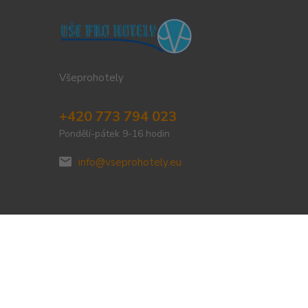
Všeprohotely
+420 773 794 023
Pondělí-pátek 9-16 hodin
info@vseprohotely.eu