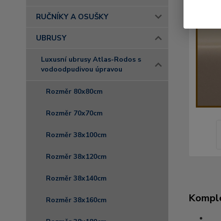
RUČNÍKY A OSUŠKY
UBRUSY
Luxusní ubrusy Atlas-Rodos s
vodoodpudivou úpravou
Rozměr 80x80cm
Rozměr 70x70cm
Rozměr 38x100cm
Rozměr 38x120cm
Rozměr 38x140cm
Komple
Rozměr 38x160cm