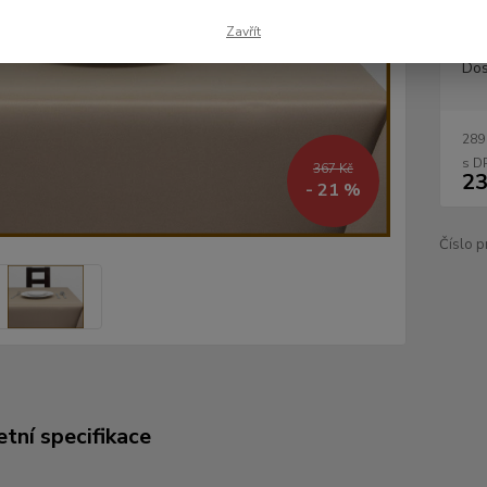
Zavřít
Dos
289
367 Kč
23
- 21 %
Číslo p
tní specifikace