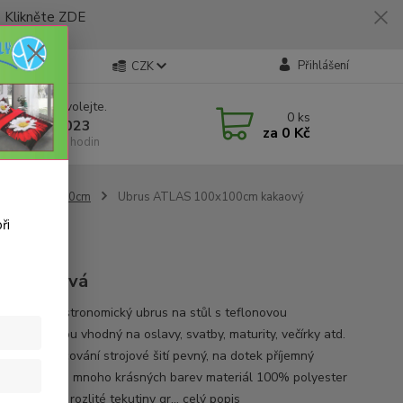
likněte ZDE
Přihlášení
CZK
 si rady? Zavolejte.
0
ks
 773 794 023
za
0 Kč
í-pátek 9-16 hodin
změr 100x100cm
Ubrus ATLAS 100x100cm kakaový
ři
a: kakaová
, lesklý gastronomický ubrus na stůl s teflonovou
ovou úpravou vhodný na oslavy, svatby, maturity, večírky atd.
valitní zpracování strojové šití pevný, na dotek příjemný
ál k dispozici mnoho krásných barev materiál 100% polyester
n, odpuzující rozlité tekutiny gr...
celý popis