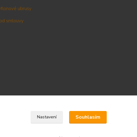
teflonové ubrusy
od smlouvy
Upravit sběr cookies.
Souhlasím
Nastavení