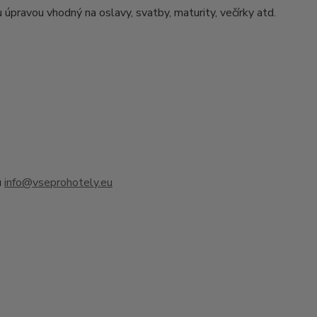
úpravou vhodný na oslavy, svatby, maturity, večírky atd.
u
info@vseprohotely.eu