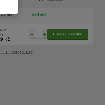
tupnost
do 5 dnů
/
ks
 Kč
Přidat do košíku
9 Kč
roduktu:
20101414160