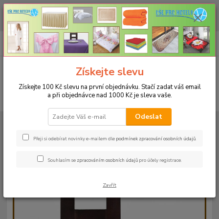
CHCETE NAKOUPIT VĚTŠÍ MNOŽSTVÍ NAŠICH PRODUKTŮ ZA LEPŠÍ
CENU? Klikněte ZDE
0
ks
+420 773 794 023
CZK
za
0 Kč
Pondělí-pátek 9-16 hodin
Menu
Získejte slevu
Získejte 100 Kč slevu na první objednávku. Stačí zadat váš email
a při objednávce nad 1000 Kč je sleva vaše.
Hledat
Odeslat
Úvod
UBRUSY
Luxusní ubrusy Atlas-Rodos s vodoodpudivou úpravou
Rozměr 120x160cm
Ubrus ATLAS 120x160cm béžový
Přeji si odebírat novinky e-mailem dle
podmínek zpracování osobních údajů
.
Ubrus ATLAS 120x160cm béžový
Souhlasím se
zpracováním osobních údajů
pro účely registrace.
Zavřít