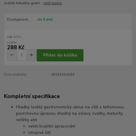
rozlité tekutiny gram...
celý popis
Dostupnost
do 5 dnů
/
ks
348 Kč
288 Kč
Přidat do košíku
Číslo produktu:
20131414154
Kompletní specifikace
Hladký, lesklý gastronomický ubrus na stůl s teflonovou
povrchovou úpravou vhodný na oslavy, svatby, maturity,
večírky atd.
velmi kvalitní zpracování
strojové šití