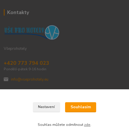
Kontakty
Všeprohotely
+420 773 794 023
Pondělí-pátek 9-16 hodin
info@vseprohotely.eu
Souhlasím
Nastavení
Upravit sběr cookies.
Souhlas můžete odmítnout
zde
.
Vytvořeno na
Eshop-rychle.cz