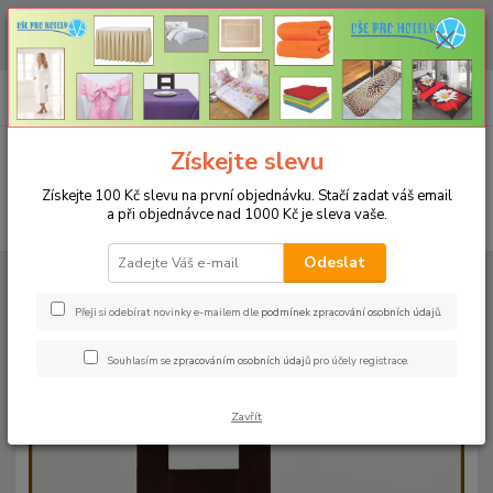
CHCETE NAKOUPIT VĚTŠÍ MNOŽSTVÍ NAŠICH PRODUKTŮ ZA LEPŠÍ
CENU? Klikněte ZDE
0
ks
+420 773 794 023
CZK
za
0 Kč
Pondělí-pátek 9-16 hodin
Menu
Získejte slevu
Získejte 100 Kč slevu na první objednávku. Stačí zadat váš email
a při objednávce nad 1000 Kč je sleva vaše.
Hledat
Odeslat
Úvod
UBRUSY
Luxusní ubrusy Atlas-Rodos s vodoodpudivou úpravou
Rozměr 120x220cm
Ubrus ATLAS 120x220cm fialový
Přeji si odebírat novinky e-mailem dle
podmínek zpracování osobních údajů
.
Ubrus ATLAS 120x220cm fialový
Souhlasím se
zpracováním osobních údajů
pro účely registrace.
Zavřít