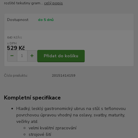
rozlité tekutiny gram...
celý popis
Dostupnost
do 5 dnů
/
ks
640 Kč
529 Kč
Přidat do košíku
Číslo produktu:
20151414159
Kompletní specifikace
Hladký, lesklý gastronomický ubrus na stůl s teflonovou
povrchovou úpravou vhodný na oslavy, svatby, maturity,
večírky atd.
velmi kvalitní zpracování
strojové šití