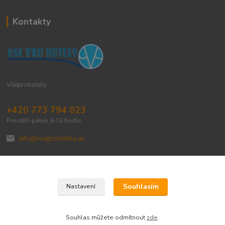
Kontakty
Všeprohotely
+420 773 794 023
Pondělí-pátek 9-16 hodin
info@vseprohotely.eu
Souhlasím
Nastavení
Upravit sběr cookies.
Souhlas můžete odmítnout
zde
.
Vytvořeno na
Eshop-rychle.cz