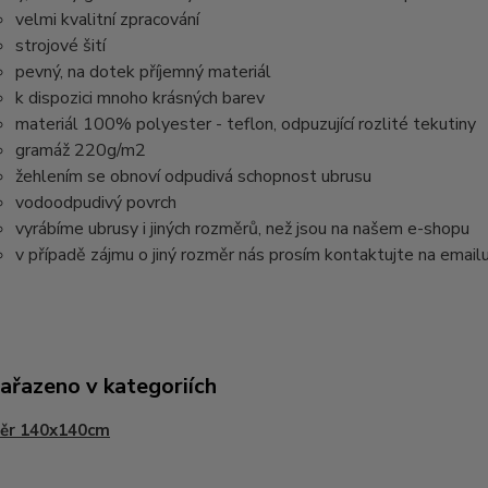
velmi kvalitní zpracování
strojové šití
pevný, na dotek příjemný materiál
k dispozici mnoho krásných barev
materiál 100% polyester - teflon, odpuzující rozlité tekutiny
gramáž 220g/m2
žehlením se obnoví odpudivá schopnost ubrusu
vodoodpudivý povrch
vyrábíme ubrusy i jiných rozměrů, než jsou na našem e-shopu
v případě zájmu o jiný rozměr nás prosím kontaktujte na email
zařazeno v kategoriích
ěr 140x140cm