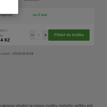
tupnost
do 5 dnů
/
ks
 Kč
Přidat do košíku
4 Kč
roduktu:
20161414158
úpravou vhodný na oslavy, svatby, maturity, večírky atd.