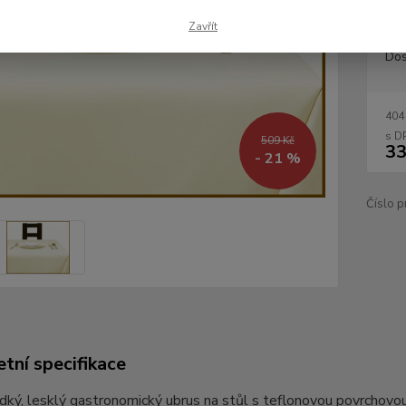
Zavřít
Dos
404
509 Kč
33
- 21 %
Číslo p
tní specifikace
dký, lesklý gastronomický ubrus na stůl s teflonovou povrchovou 