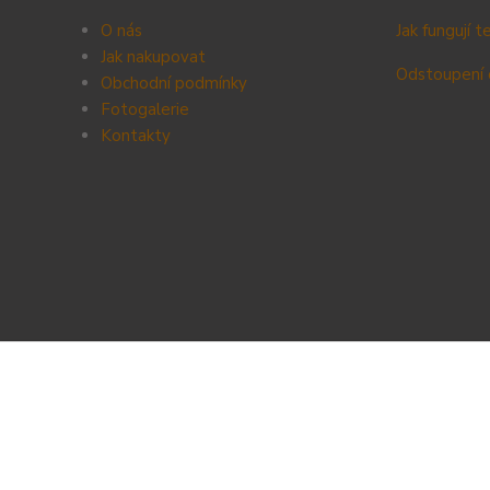
O nás
Jak fungují 
Jak nakupovat
Odstoupení 
Obchodní podmínky
Fotogalerie
Kontak
ty