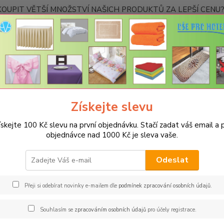
OUPIT VĚTŠÍ MNOŽSTVÍ NAŠICH PRODUKTŮ ZA LEPŠÍ CENU? K
Kontakty
Nevíte
Hledat
+420
Ponděl
Získejte slevu
UBRUSY
Luxusní ubrusy Atlas-Rodos s vodoodpudivou úpravou
Ro
ískejte 100 Kč slevu na první objednávku. Stačí zadat váš email a p
us ATLAS 140x140cm ekr
objednávce nad 1000 Kč je sleva vaše.
Barv
Odeslat
Hladký
úpravou
Přeji si odebírat novinky e-mailem dle
podmínek zpracování osobních údajů
.
zpracov
mnoho 
Souhlasím se
zpracováním osobních údajů
pro účely registrace.
rozlité