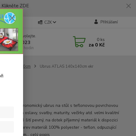
likněte ZDE
Přihlášení
CZK
 si rady? Zavolejte.
0
ks
 773 794 023
za
0 Kč
í-pátek 9-16 hodin
změr 140x140cm
Ubrus ATLAS 140x140cm ekr
ři
a: Ekr
, lesklý gastronomický ubrus na stůl s teflonovou povrchovou
 vhodný na oslavy, svatby, maturity, večírky atd. velmi kvalitní
ání strojové šití pevný, na dotek příjemný materiál k dispozici
krásných barev materiál 100% polyester - teflon, odpuzující
 tekutiny gram...
celý popis