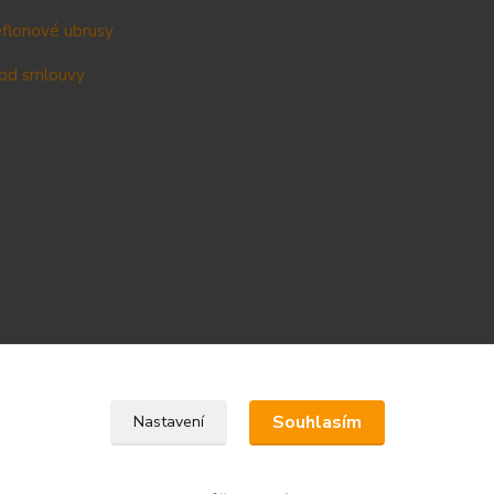
teflonové ubrusy
od smlouvy
Upravit sběr cookies.
Souhlasím
Nastavení