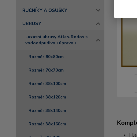
RUČNÍKY A OSUŠKY
UBRUSY
Luxusní ubrusy Atlas-Rodos s
vodoodpudivou úpravou
Rozměr 80x80cm
Rozměr 70x70cm
Rozměr 38x100cm
Rozměr 38x120cm
Rozměr 38x140cm
Komple
Rozměr 38x160cm
Hla