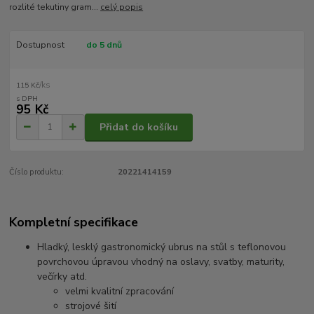
rozlité tekutiny gram...
celý popis
Dostupnost
do 5 dnů
/
ks
115 Kč
95 Kč
Přidat do košíku
Číslo produktu:
20221414159
Kompletní specifikace
Hladký, lesklý gastronomický ubrus na stůl s teflonovou
povrchovou úpravou vhodný na oslavy, svatby, maturity,
večírky atd.
velmi kvalitní zpracování
strojové šití