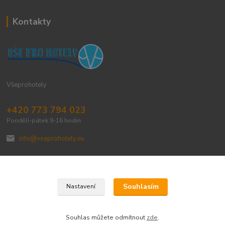
Kontakty
Všeprohotely
+420 773 794 023
Pondělí-pátek 9-16 hodin
info@vseprohotely.eu
Souhlasím
Nastavení
Upravit sběr cookies.
Souhlas můžete odmítnout
zde
.
Vytvořeno na
Eshop-rychle.cz