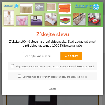
CHCETE NAKOUPIT VĚTŠÍ MNOŽSTVÍ NAŠICH PRODUKTŮ ZA LEPŠÍ
CENU? Klikněte ZDE
0
ks
+420 773 794 023
CZK
za
0 Kč
Pondělí-pátek 9-16 hodin
Menu
Získejte slevu
Získejte 100 Kč slevu na první objednávku. Stačí zadat váš email
a při objednávce nad 1000 Kč je sleva vaše.
Hledat
Odeslat
Úvod
UBRUSY
Luxusní ubrusy Atlas-Rodos s vodoodpudivou úpravou
Rozměr 38x120cm
Ubrus ATLAS 38x120cm fialový
Přeji si odebírat novinky e-mailem dle
podmínek zpracování osobních údajů
.
Ubrus ATLAS 38x120cm fialový
Souhlasím se
zpracováním osobních údajů
pro účely registrace.
Zavřít