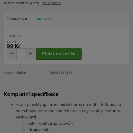
rozlité tekutiny gram...
celý popis
Dostupnost
do 5 dnů
/
ks
120 Kč
99 Kč
Přidat do košíku
Číslo produktu:
20231414158
Kompletní specifikace
Hladký, lesklý gastronomický ubrus na stůl s teflonovou
povrchovou úpravou vhodný na oslavy, svatby, maturity,
večírky atd.
velmi kvalitní zpracování
strojové šití