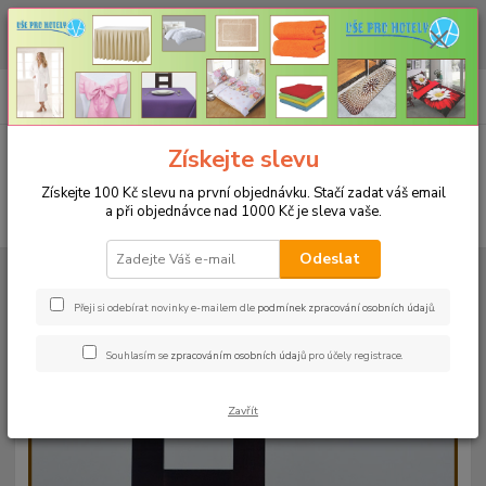
CHCETE NAKOUPIT VĚTŠÍ MNOŽSTVÍ NAŠICH PRODUKTŮ ZA LEPŠÍ
CENU? Klikněte ZDE
0
ks
+420 773 794 023
CZK
za
0 Kč
Pondělí-pátek 9-16 hodin
Menu
Získejte slevu
Získejte 100 Kč slevu na první objednávku. Stačí zadat váš email
a při objednávce nad 1000 Kč je sleva vaše.
Hledat
Odeslat
Úvod
UBRUSY
Luxusní ubrusy Atlas-Rodos s vodoodpudivou úpravou
Rozměr 38x140cm
Ubrus ATLAS 38x140cm ekr
Přeji si odebírat novinky e-mailem dle
podmínek zpracování osobních údajů
.
Ubrus ATLAS 38x140cm ekr
Souhlasím se
zpracováním osobních údajů
pro účely registrace.
Zavřít