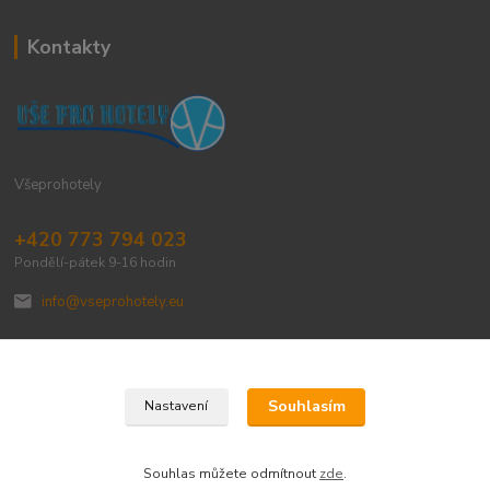
Kontakty
Všeprohotely
+420 773 794 023
Pondělí-pátek 9-16 hodin
info@vseprohotely.eu
Souhlasím
Nastavení
Upravit sběr cookies.
Souhlas můžete odmítnout
zde
.
Vytvořeno na
Eshop-rychle.cz