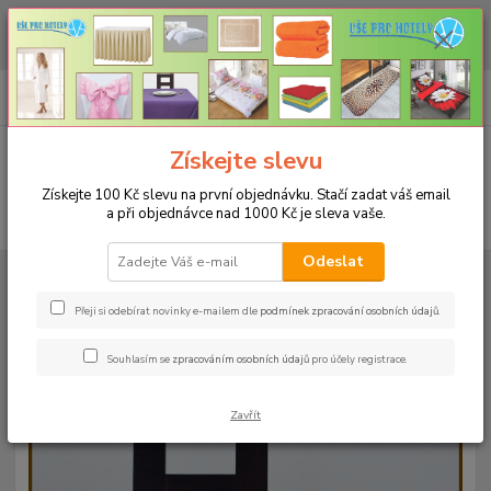
CHCETE NAKOUPIT VĚTŠÍ MNOŽSTVÍ NAŠICH PRODUKTŮ ZA LEPŠÍ
CENU? Klikněte ZDE
0
ks
+420 773 794 023
CZK
za
0 Kč
Pondělí-pátek 9-16 hodin
Menu
Získejte slevu
Získejte 100 Kč slevu na první objednávku. Stačí zadat váš email
a při objednávce nad 1000 Kč je sleva vaše.
Hledat
Odeslat
Úvod
UBRUSY
Luxusní ubrusy Atlas-Rodos s vodoodpudivou úpravou
Rozměr 38x160cm
Ubrus ATLAS 38x160cm bordo
Přeji si odebírat novinky e-mailem dle
podmínek zpracování osobních údajů
.
Ubrus ATLAS 38x160cm bordo
Souhlasím se
zpracováním osobních údajů
pro účely registrace.
Zavřít