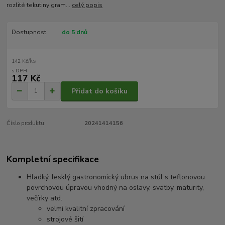
rozlité tekutiny gram...
celý popis
Dostupnost
do 5 dnů
/
ks
142 Kč
117 Kč
Přidat do košíku
Číslo produktu:
20241414156
Kompletní specifikace
Hladký, lesklý gastronomický ubrus na stůl s teflonovou
povrchovou úpravou vhodný na oslavy, svatby, maturity,
večírky atd.
velmi kvalitní zpracování
strojové šití