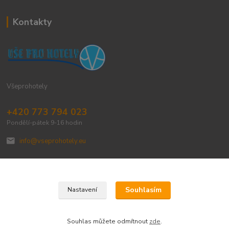
Kontakty
Všeprohotely
+420 773 794 023
Pondělí-pátek 9-16 hodin
info@vseprohotely.eu
Souhlasím
Nastavení
Upravit sběr cookies.
Souhlas můžete odmítnout
zde
.
Vytvořeno na
Eshop-rychle.cz