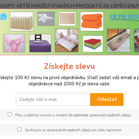
OUPIT VĚTŠÍ MNOŽSTVÍ NAŠICH PRODUKTŮ ZA LEPŠÍ CENU? K
Kontakty
Nevíte
Hledat
+420
Ponděl
Získejte slevu
UBRUSY
Luxusní ubrusy Atlas-Rodos s vodoodpudivou úpravou
Ro
ískejte 100 Kč slevu na první objednávku. Stačí zadat váš email a p
us ATLAS 38x160cm ekr
objednávce nad 1000 Kč je sleva vaše.
Barv
Odeslat
Hladký
úpravou
Přeji si odebírat novinky e-mailem dle
podmínek zpracování osobních údajů
.
zpracov
mnoho 
Souhlasím se
zpracováním osobních údajů
pro účely registrace.
rozlité