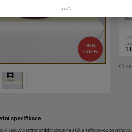
Zavřít
Dos
142
190 Kč
11
- 25 %
Číslo p
tní specifikace
dký, lesklý gastronomický ubrus na stůl s teflonovou povrchovou 