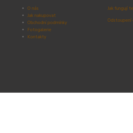
O nás
Jak fungují 
Jak nakupovat
Odstoupení 
Obchodní podmínky
Fotogalerie
Kontak
ty