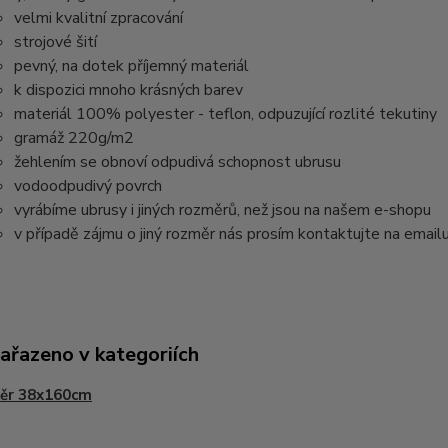
velmi kvalitní zpracování
strojové šití
pevný, na dotek příjemný materiál
k dispozici mnoho krásných barev
materiál 100% polyester - teflon, odpuzující rozlité tekutiny
gramáž 220g/m2
žehlením se obnoví odpudivá schopnost ubrusu
vodoodpudivý povrch
vyrábíme ubrusy i jiných rozměrů, než jsou na našem e-shopu
v případě zájmu o jiný rozměr nás prosím kontaktujte na email
zařazeno v kategoriích
ěr 38x160cm