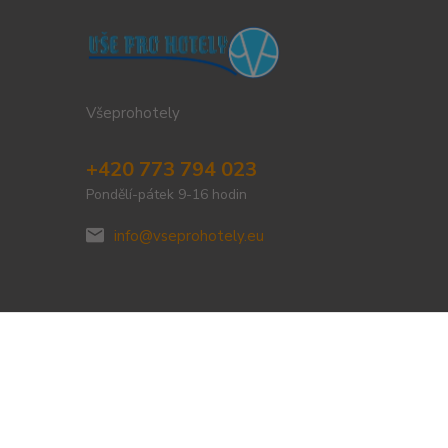
Všeprohotely
+420 773 794 023
Pondělí-pátek 9-16 hodin
info@vseprohotely.eu