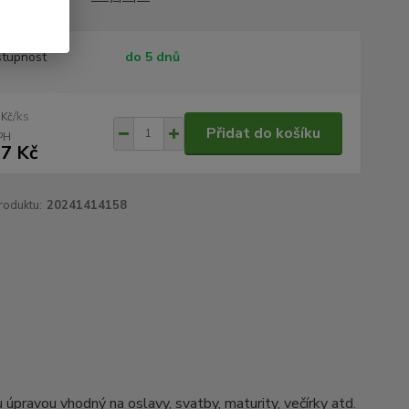
tupnost
do 5 dnů
/
ks
 Kč
Přidat do košíku
7 Kč
roduktu:
20241414158
úpravou vhodný na oslavy, svatby, maturity, večírky atd.