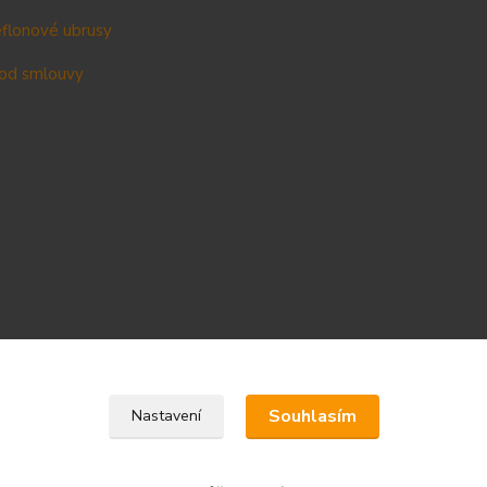
teflonové ubrusy
od smlouvy
Upravit sběr cookies.
Souhlasím
Nastavení