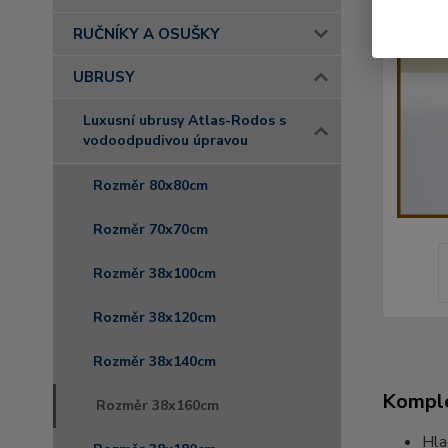
RUČNÍKY A OSUŠKY
UBRUSY
Luxusní ubrusy Atlas-Rodos s
vodoodpudivou úpravou
Rozměr 80x80cm
Rozměr 70x70cm
Rozměr 38x100cm
Rozměr 38x120cm
Rozměr 38x140cm
Komple
Rozměr 38x160cm
Hla