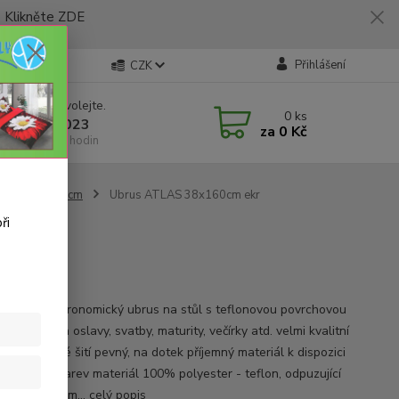
likněte ZDE
Přihlášení
CZK
 si rady? Zavolejte.
0
ks
 773 794 023
za
0 Kč
í-pátek 9-16 hodin
změr 38x160cm
Ubrus ATLAS 38x160cm ekr
ři
a: Ekr
, lesklý gastronomický ubrus na stůl s teflonovou povrchovou
 vhodný na oslavy, svatby, maturity, večírky atd. velmi kvalitní
ání strojové šití pevný, na dotek příjemný materiál k dispozici
krásných barev materiál 100% polyester - teflon, odpuzující
 tekutiny gram...
celý popis